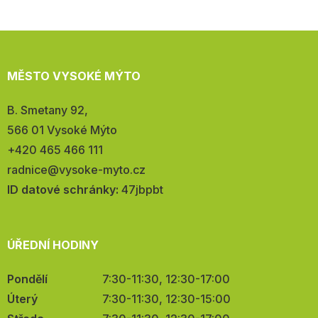
MĚSTO VYSOKÉ MÝTO
Adresa:
B. Smetany 92,
566 01 Vysoké Mýto
Telefon:
+420 465 466 111
E-
radnice@vysoke-myto.cz
mail:
ID datové schránky:
47jbpbt
ÚŘEDNÍ HODINY
Pondělí
7:30-11:30, 12:30-17:00
Úterý
7:30-11:30, 12:30-15:00