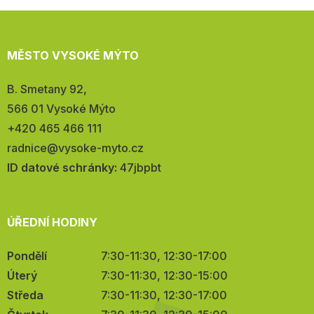
MĚSTO VYSOKÉ MÝTO
Adresa:
B. Smetany 92,
566 01 Vysoké Mýto
Telefon:
+420 465 466 111
E-
radnice@vysoke-myto.cz
mail:
ID datové schránky:
47jbpbt
ÚŘEDNÍ HODINY
Pondělí
7:30-11:30, 12:30-17:00
Úterý
7:30-11:30, 12:30-15:00
Středa
7:30-11:30, 12:30-17:00