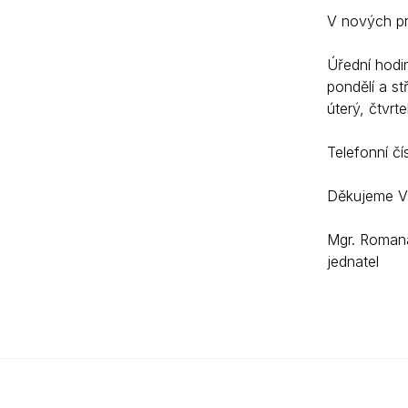
V nových pr
Úřední hodi
pondělí a
úterý, čt
Telefonní čí
Děkujeme V
Mgr. Roman
jednatel