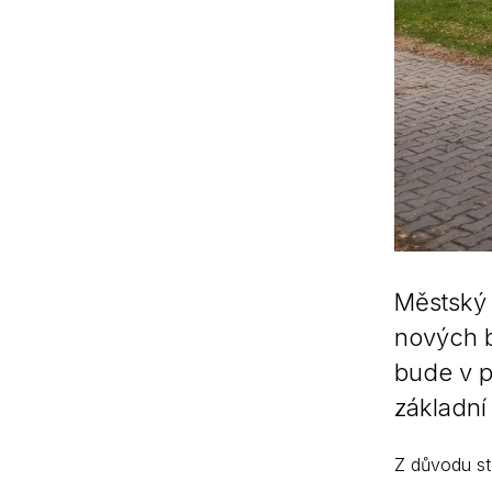
Městský 
nových b
bude v p
základní
Z důvodu st