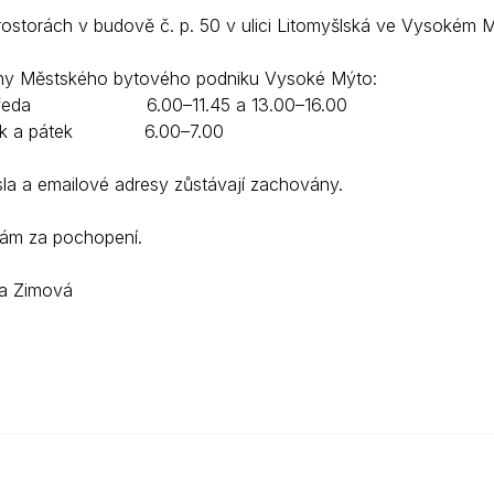
ostorách v budově č. p. 50 v ulici Litomyšlská ve Vysokém Mý
ny Městského bytového podniku Vysoké Mýto:
 středa 6.00–11.45 a 13.00–16.00
vrtek a pátek 6.00–7.00
sla a emailové adresy zůstávají zachovány.
ám za pochopení.
a Zimová