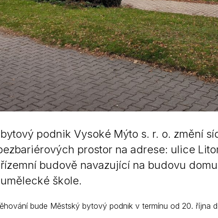
bytový podnik Vysoké Mýto s. r. o. změní sí
ezbariérových prostor na adrese: ulice Lito
řízemní budově navazující na budovu domu
 umělecké škole.
ěhování bude Městský bytový podnik v termínu od 20. října do