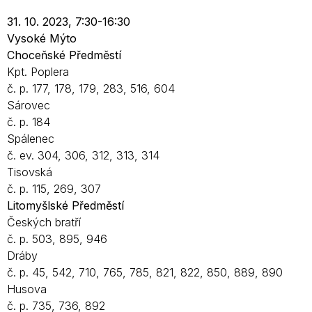
31. 10. 2023, 7:30-16:30
Vysoké Mýto
Choceňské Předměstí
Kpt. Poplera
č. p. 177, 178, 179, 283, 516, 604
Sárovec
č. p. 184
Spálenec
č. ev. 304, 306, 312, 313, 314
Tisovská
č. p. 115, 269, 307
Litomyšlské Předměstí
Českých bratří
č. p. 503, 895, 946
Dráby
č. p. 45, 542, 710, 765, 785, 821, 822, 850, 889, 890
Husova
č. p. 735, 736, 892