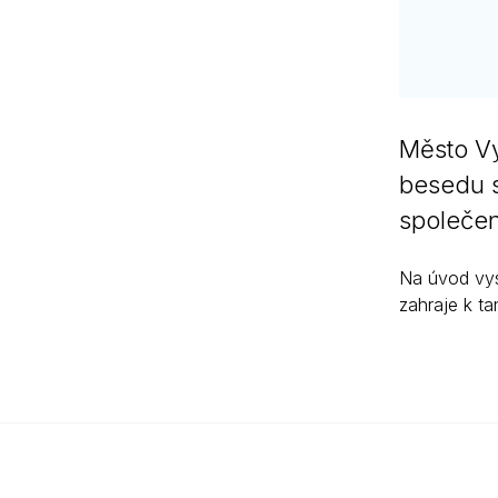
Město Vy
besedu s
společen
Na úvod vys
zahraje k t