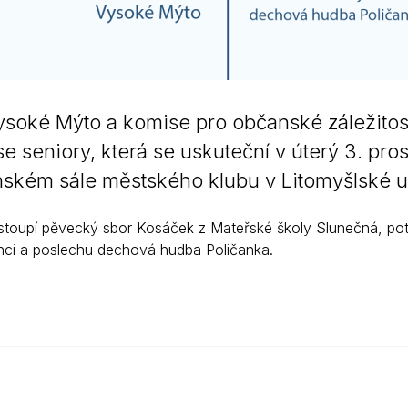
soké Mýto a komise pro občanské záležitosti 
e seniory, která se uskuteční v úterý 3. pro
ském sále městského klubu v Litomyšlské ul
toupí pěvecký sbor Kosáček z Mateřské školy Slunečná, poté
anci a poslechu dechová hudba Poličanka.