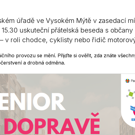
kém úřadě ve Vysokém Mýtě v zasedací místn
 15.30 uskuteční přátelská beseda s občany
– v roli chodce, cyklisty nebo řidič motorov
lničního provozu se mění. Přijďte si ověřit, zda znáte všech
občerstvení a drobná odměna.