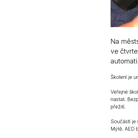
Na městs
ve čtvrt
automati
Školení je 
Veřejné ško
nastat. Bez
přežití.
Součástí je
Mýtě. AED bu