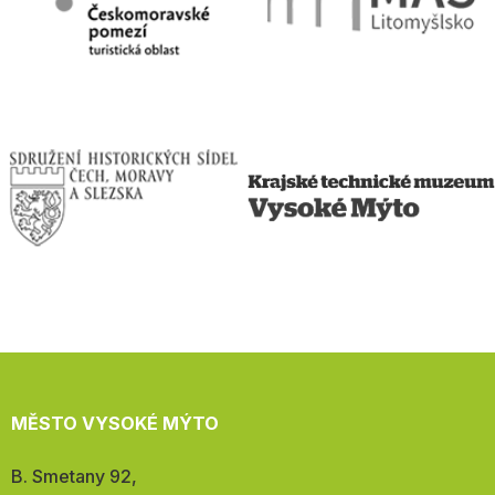
MĚSTO VYSOKÉ MÝTO
Adresa:
B. Smetany 92,