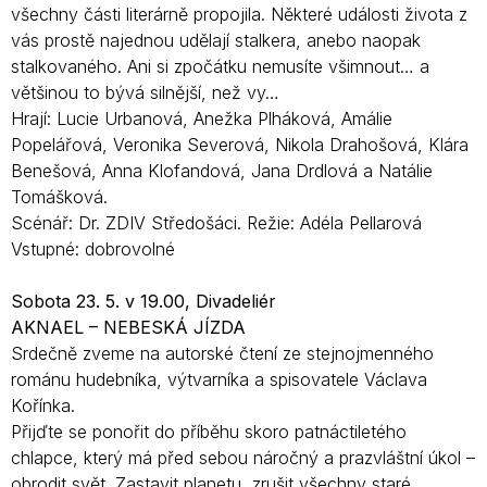
všechny části literárně propojila. Některé události života z
vás prostě najednou udělají stalkera, anebo naopak
stalkovaného. Ani si zpočátku nemusíte všimnout… a
většinou to bývá silnější, než vy…
Hrají: Lucie Urbanová, Anežka Plháková, Amálie
Popelářová, Veronika Severová, Nikola Drahošová, Klára
Benešová, Anna Klofandová, Jana Drdlová a Natálie
Tomášková.
Scénář: Dr. ZDIV Středošáci. Režie: Adéla Pellarová
Vstupné: dobrovolné
Sobota 23. 5. v 19.00, Divadeliér
AKNAEL – NEBESKÁ JÍZDA
Srdečně zveme na autorské čtení ze stejnojmenného
románu hudebníka, výtvarníka a spisovatele Václava
Kořínka.
Přijďte se ponořit do příběhu skoro patnáctiletého
chlapce, který má před sebou náročný a prazvláštní úkol –
obrodit svět. Zastavit planetu, zrušit všechny staré