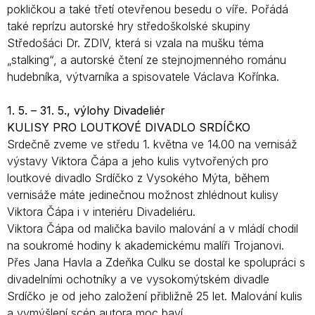
pokličkou a také třetí otevřenou besedu o víře. Pořádá
také reprízu autorské hry středoškolské skupiny
Středošáci Dr. ZDIV, která si vzala na mušku téma
„stalking“, a autorské čtení ze stejnojmenného románu
hudebníka, výtvarníka a spisovatele Václava Kořínka.
1. 5. – 31. 5., výlohy Divadeliér
KULISY PRO LOUTKOVÉ DIVADLO SRDÍČKO
Srdečně zveme ve středu 1. května ve 14.00 na vernisáž
výstavy Viktora Čápa a jeho kulis vytvořených pro
loutkové divadlo Srdíčko z Vysokého Mýta, během
vernisáže máte jedinečnou možnost zhlédnout kulisy
Viktora Čápa i v interiéru Divadeliéru.
Viktora Čápa od malička bavilo malování a v mládí chodil
na soukromé hodiny k akademickému malíři Trojanovi.
Přes Jana Havla a Zdeňka Culku se dostal ke spolupráci s
divadelními ochotníky a ve vysokomýtském divadle
Srdíčko je od jeho založení přibližně 25 let. Malování kulis
a vymýšlení scén autora moc baví.