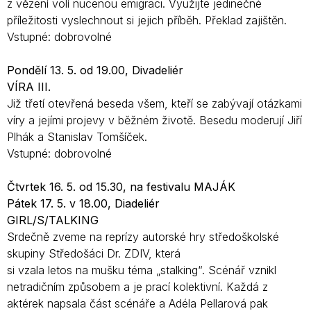
z vězení volí nucenou emigraci. Využijte jedinečné
příležitosti vyslechnout si jejich příběh. Překlad zajištěn.
Vstupné: dobrovolné
Pondělí 13. 5. od 19.00, Divadeliér
VÍRA III.
Již třetí otevřená beseda všem, kteří se zabývají otázkami
víry a jejími projevy v běžném životě. Besedu moderují Jiří
Plhák a Stanislav Tomšíček.
Vstupné: dobrovolné
Čtvrtek 16. 5. od 15.30, na festivalu MAJÁK
Pátek 17. 5. v 18.00, Diadeliér
GIRL/S/TALKING
Srdečně zveme na reprízy autorské hry středoškolské
skupiny Středošáci Dr. ZDIV, která
si vzala letos na mušku téma „stalking“. Scénář vznikl
netradičním způsobem a je prací kolektivní. Každá z
aktérek napsala část scénáře a Adéla Pellarová pak