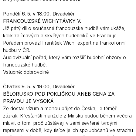
Pondělí 6. 5. v 18.00, Divadeliér
FRANCOUZSKÉ WICHYTÁVKY V.
Již pátý díl o současné francouzské hudbě vám ukáže,
kolik zajímavých a skvělých hudebníků ve Francii je.
Pořadem provází František Wich, expert na frankofonní
hudbu v ČR.
Audiovizuální pořad, který vám rozšíří hudební obzory o
francouzské hudbě.
Vstupné: dobrovolné
Čtvrtek 9. 5. v 19.00, Divadeliér
BĚLORUSKO POD POKLIČKOU ANEB CENA ZA
PRAVDU JE VYSOKÁ
Že dostali vízum a mohou přijet do Česka, je téměř
zázrak. Křesťanští manželé z Minsku budou během večera
mluvit o tom, proč zůstávají v zemi sevřené tvrdými
represemi v době, kdy tisíce jejich spoluobčanů ve strachu