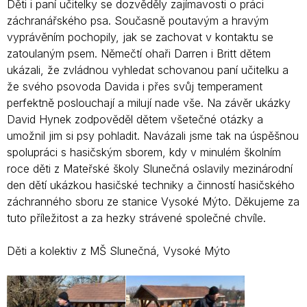
Děti i paní učitelky se dozvěděly zajímavosti o práci
záchranářského psa. Současně poutavým a hravým
vyprávěním pochopily, jak se zachovat v kontaktu se
zatoulaným psem. Němečtí ohaři Darren i Britt dětem
ukázali, že zvládnou vyhledat schovanou paní učitelku a
že svého psovoda Davida i přes svůj temperament
perfektně poslouchají a milují nade vše. Na závěr ukázky
David Hynek zodpověděl dětem všetečné otázky a
umožnil jim si psy pohladit. Navázali jsme tak na úspěšnou
spolupráci s hasičským sborem, kdy v minulém školním
roce děti z Mateřské školy Slunečná oslavily mezinárodní
den dětí ukázkou hasičské techniky a činností hasičského
záchranného sboru ze stanice Vysoké Mýto. Děkujeme za
tuto příležitost a za hezky strávené společné chvíle.
Děti a kolektiv z MŠ Slunečná, Vysoké Mýto