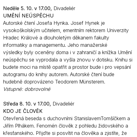
Neděle 5. 10. v 17.00,
Divadeliér
UMĚNÍ NEÚSPĚCHU
Autorské čtení Josefa Hynka. Josef Hynek je
vysokoškolským učitelem, emeritním rektorem Univerzity
Hradec Králové a dlouholetým děkanem fakulty
informatiky a managementu. Jeho manažerské
výsledky byly oceněny doma i v zahraničí a knížka Umění
neúspěchu se vyprodala a vyšla znovu v dotisku. Knihu si
budete moci na místě opatřit a prostor bude i pro vepsání
autogramu do knihy autorem. Autorské čtení bude
hudebně doprovázeno Teodorem Münsterem.
Vstupné: dobrovolné
Středa 8. 10. v 17.00,
Divadeliér
KDO JE ČLOVĚK
Otevřená beseda s duchovními StanislavemTomšíčkem a
Jiřím Plhákem. Fenomén člověk z pohledu židovského a
křesťanského. Přijďte si posvítit na člověka a zjistíte, že