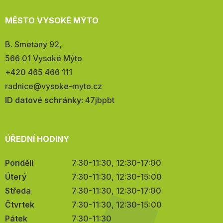
MĚSTO VYSOKÉ MÝTO
Adresa:
B. Smetany 92,
566 01 Vysoké Mýto
Telefon:
+420 465 466 111
E-
radnice@vysoke-myto.cz
mail:
ID datové schránky:
47jbpbt
ÚŘEDNÍ HODINY
Pondělí
7:30-11:30, 12:30-17:00
Úterý
7:30-11:30, 12:30-15:00
Středa
7:30-11:30, 12:30-17:00
Čtvrtek
7:30-11:30, 12:30-15:00
Pátek
7:30-11:30