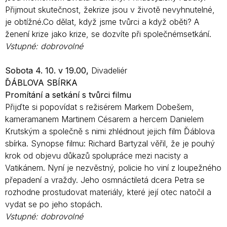
Přijmout skutečnost, žekrize jsou v životě nevyhnutelné,
je obtížné.Co dělat, když jsme tvůrci a když oběti? A
ženení krize jako krize, se dozvíte při společnémsetkání.
Vstupné: dobrovolné
Sobota 4. 10. v 19.00,
Divadeliér
ĎÁBLOVA SBÍRKA
Promítání a setkání s tvůrci filmu
Přijďte si popovídat s režisérem Markem Dobešem,
kameramanem Martinem Césarem a hercem Danielem
Krutským a společně s nimi zhlédnout jejich film Ďáblova
sbírka. Synopse filmu: Richard Bartyzal věřil, že je pouhý
krok od objevu důkazů spolupráce mezi nacisty a
Vatikánem. Nyní je nezvěstný, policie ho viní z loupežného
přepadení a vraždy. Jeho osmnáctiletá dcera Petra se
rozhodne prostudovat materiály, které její otec natočil a
vydat se po jeho stopách.
Vstupné: dobrovolné