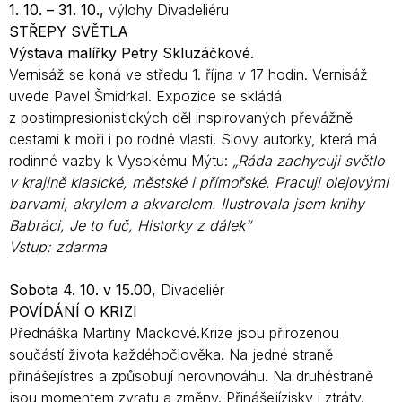
1. 10. – 31. 10.,
výlohy Divadeliéru
STŘEPY SVĚTLA
Výstava malířky Petry Skluzáčkové.
Vernisáž se koná ve středu 1. října v 17 hodin. Vernisáž
uvede Pavel Šmidrkal. Expozice se skládá
z postimpresionistických děl inspirovaných převážně
cestami k moři i po rodné vlasti. Slovy autorky, která má
rodinné vazby k Vysokému Mýtu:
„Ráda zachycuji
světlo
v krajině klasické, městské
i přímořské. Pracuji olejovými
barvami, akrylem
a akvarelem. Ilustrovala jsem knihy
Babráci,
Je to fuč, Historky z dálek“
Vstup: zdarma
Sobota 4. 10. v 15.00,
Divadeliér
POVÍDÁNÍ O KRIZI
Přednáška Martiny Mackové.Krize jsou přirozenou
součástí života každéhočlověka. Na jedné straně
přinášejístres a způsobují nerovnováhu. Na druhéstraně
jsou momentem zvratu a změny. Přinášejízisky i ztráty.