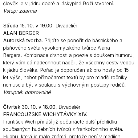
člověk je v jádru dobré a láskyplné Boží stvoření.
Vstup: zdarma
Středa 15. 10. v 19.00,
Divadeliér
ALAN BERGER
Autorská tvorba.
Přijďte se ponořit do básnického a
písňového světa vysokomýtského tvůrce Alana
Bergera. Kombinace drsnosti a poezie s douškem humoru,
který vám dá nadechnout naději, že všechny cesty vedou
k jádru člověka. Pořad je doporučen až pro hosty od 15
let výše, neboť přímočarost textů by pro mladší ročníky
nemusela být v souladu s výchovnými postupy rodičů.
Vstupné: dobrovolné
Čtvrtek 30. 10. v 18.00,
Divadeliér
FRANCOUZSKÉ WICHYTÁVKY XIV.
František Wich přináší již počtrnácté další přehlídku
současných hudebních tvůrců z frankofonního světa.
Hudbu, která je málo známá, protože není v médiích