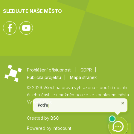
SLEDUJTE NAŠE MĚSTO
Facebook
YouTube
Prohlášení přístupnosti
GDPR
Publicita projektu
Mapa stránek
© 2026 Všechna práva vyhrazena – použití obsahu
či jeho části je umožněn pouze se souhlasem města
Vysoké Mýto.
Created by
BSC
Zpět
Powered by
infocount
na