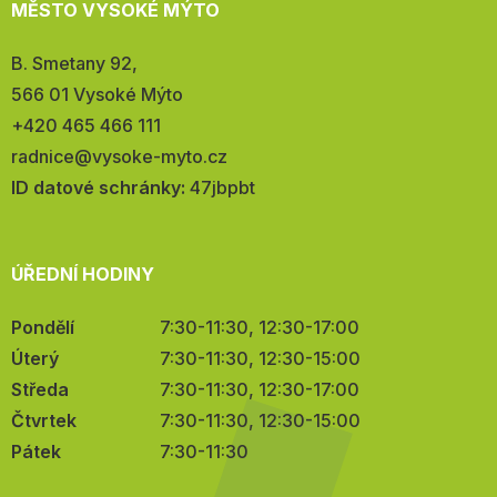
MĚSTO VYSOKÉ MÝTO
Adresa:
B. Smetany 92,
566 01 Vysoké Mýto
Telefon:
+420 465 466 111
E-
radnice@vysoke-myto.cz
mail:
ID datové schránky:
47jbpbt
ÚŘEDNÍ HODINY
Pondělí
7:30-11:30, 12:30-17:00
Úterý
7:30-11:30, 12:30-15:00
Středa
7:30-11:30, 12:30-17:00
Čtvrtek
7:30-11:30, 12:30-15:00
Pátek
7:30-11:30