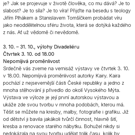
je? Jak se projevuje v životě člověka, co mu dává? Je to
slabost? Je to síla? Je to víra! Přijďte na besedu s teology
Jiřím Plhákem a Stanislavem Tomšíčkem probádat víru
jako neoddělitelnou sféru života, která se dotýká každého
z nás. Ať už vědomě či nevědomě.
3. 10. – 31. 10., výlohy Divadeliéru
Čtvrtek 3. 10. od 18.00
Nepomíjivá proměnlivost
Srdečně vás zveme na vernisáž výstavy ve čtvrtek 3. 10.
v 18.00. Nepomíjivá proměnlivost autorky Kairy. Kaira
pochází z nejsevernější části České republiky a jedno z
mnoha stěhování ji přivedlo do okolí Vysokého Mýta.
Výstava ve výloze je její první autorskou výstavou a
ukáže zde svou tvorbu v mnoha podobách, kterou má.
Těšit se můžete na kresby, malby, fotografie i grafiku. Již
od dětství ji bavila jakákoli tvůrčí činnost, hlavně šití,
kresba a renovace starého nábytku. Bohužel nikdy si
nedokázala na svou tvorbu udělat tolik času, kolik by