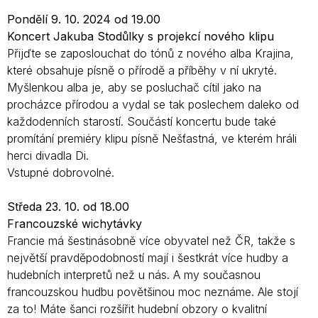
Pondělí 9. 10. 2024 od 19.00
Koncert Jakuba Stodůlky s projekcí nového klipu
Přijďte se zaposlouchat do tónů z nového alba Krajina,
které obsahuje písně o přírodě a příběhy v ní ukryté.
Myšlenkou alba je, aby se posluchač cítil jako na
procházce přírodou a vydal se tak poslechem daleko od
každodenních starostí. Součástí koncertu bude také
promítání premiéry klipu písně Nešťastná, ve kterém hráli
herci divadla Di.
Vstupné dobrovolné.
Středa 23. 10. od 18.00
Francouzské wichytávky
Francie má šestinásobně více obyvatel než ČR, takže s
největší pravděpodobností mají i šestkrát více hudby a
hudebních interpretů než u nás. A my současnou
francouzskou hudbu povětšinou moc neznáme. Ale stojí
za to! Máte šanci rozšířit hudební obzory o kvalitní