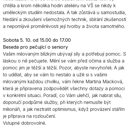
chtěla a krom několika hodin ateliéru na VŠ se nikdy k
uměleckým studiím nedostala. A tak zůstává u samostudia,
hledání a zkoušení všemožných technik, sbírání zkušeností
a nepomíjivé proměnlivosti její tvorby a života samotného.
Sobota 5. 10. od 15.00 do 17.00
Beseda pro pečující o seniory
Vašim milovaným blízkým ubývají síly a potřebují pomoc. S
láskou o ně pečujete. Mění se vám před očima a služba a
pomoc jim je těžší a těžší. Pozor, abyste nevyhořeli. A jak
to udělat, aby se vám to nestalo a užili si s vašimi
milovanými každou chvilku, vám řekne Martina Macková,
která je připravena zodpovědět všechny dotazy a pomoci
v konkrétní situaci. Poradí, co Vám ulehčí, jak nabrat sílu,
doporučí podpůrné služby, při kterých nemusíte být
milionáři, a jak neztratit optimismus, když provázení stářím
je příprava na rozloučení.
Vstupné dobrovolné.