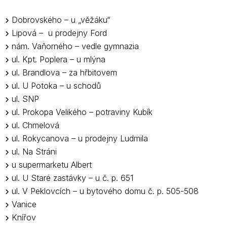
Dobrovského – u „věžáku“
Lipová – u prodejny Ford
nám. Vaňorného – vedle gymnazia
ul. Kpt. Poplera – u mlýna
ul. Brandlova – za hřbitovem
ul. U Potoka – u schodů
ul. SNP
ul. Prokopa Velikého – potraviny Kubík
ul. Chmelová
ul. Rokycanova – u prodejny Ludmila
ul. Na Stráni
u supermarketu Albert
ul. U Staré zastávky – u č. p. 651
ul. V Peklovcích – u bytového domu č. p. 505-508
Vanice
Knířov