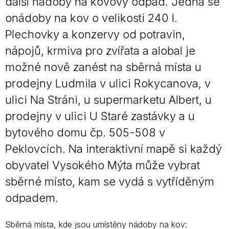
další nádoby na kovový odpad. Jedná se
onádoby na kov o velikosti 240 l.
Plechovky a konzervy od potravin,
nápojů, krmiva pro zvířata a alobal je
možné nově zanést na sběrná místa u
prodejny Ludmila v ulici Rokycanova, v
ulici Na Stráni, u supermarketu Albert, u
prodejny v ulici U Staré zastávky a u
bytového domu čp. 505-508 v
Peklovcích. Na interaktivní mapě si každý
obyvatel Vysokého Mýta může vybrat
sběrné místo, kam se vydá s vytříděným
odpadem.
Sběrná místa, kde jsou umístěny nádoby na kov: