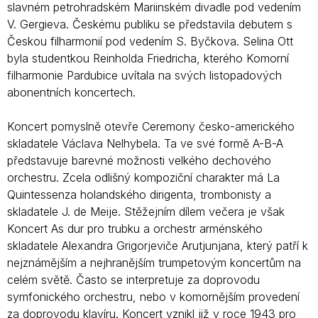
slavném petrohradském Mariinském divadle pod vedením
V. Gergieva. Českému publiku se představila debutem s
Českou filharmonií pod vedením S. Byčkova. Selina Ott
byla studentkou Reinholda Friedricha, kterého Komorní
filharmonie Pardubice uvítala na svých listopadových
abonentních koncertech.
Koncert pomyslně otevře Ceremony česko-amerického
skladatele Václava Nelhybela. Ta ve své formě A-B-A
představuje barevné možnosti velkého dechového
orchestru. Zcela odlišný kompoziční charakter má La
Quintessenza holandského dirigenta, trombonisty a
skladatele J. de Meije. Stěžejním dílem večera je však
Koncert As dur pro trubku a orchestr arménského
skladatele Alexandra Grigorjeviče Arutjunjana, který patří k
nejznámějším a nejhranějším trumpetovým koncertům na
celém světě. Často se interpretuje za doprovodu
symfonického orchestru, nebo v komornějším provedení
za doprovodu klavíru. Koncert vznikl již v roce 1943 pro