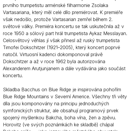
prvního trumpetistu arménské filharmonie Zsolaka
Vartasariana, který měl celé dílo premiérovat. K premiéře
však nedošlo, protože Vartasarian zemřel během 2.
světové války. Premiéra koncertu se tak uskutečnila až v
roce 1950 a sólový part hrál trumpetista Aykaz Messlayan.
Celosvětový věhlas jí však přinesl až ruský trumpetista
Timofei Dokschitzer (1921–2005), který koncert poprvé
natočil. Virtuosní kadenci dokomponoval právě
Dokschitzer a až v roce 1962 byla autorizována
Alexanderem Arutjunjanem a dále vydávána jako součást
koncertu.
Skladba Bacchus on Blue Ridge je inspirována pohořím
Blue Ridge Mountains v Severní Americe. Všechny tři věty
díla jsou komponovány na principu jednoduchých
symfonických struktur, ale obsahují programový prvek
spojený myšlenkou Bakcha, boha vína, žen a zpěvu.
Horovitz (ve svých poznámkách ke skladbě) chápal