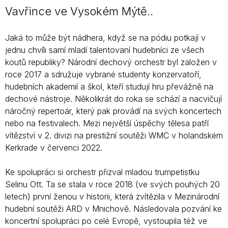
Vavřince ve Vysokém Mýtě..
Jaká to může být nádhera, když se na pódiu potkají v
jednu chvíli samí mladí talentovaní hudebníci ze všech
koutů republiky? Národní dechový orchestr byl založen v
roce 2017 a sdružuje vybrané studenty konzervatoří,
hudebních akademií a škol, kteří studují hru převážně na
dechové nástroje. Několikrát do roka se schází a nacvičují
náročný repertoár, který pak provádí na svých koncertech
nebo na festivalech. Mezi největší úspěchy tělesa patří
vítězství v 2. divizi na prestižní soutěži WMC v holandském
Kerkrade v červenci 2022.
Ke spolupráci si orchestr přizval mladou trumpetistku
Selinu Ott. Ta se stala v roce 2018 (ve svých pouhých 20
letech) první ženou v historii, která zvítězila v Mezinárodní
hudební soutěži ARD v Mnichově. Následovala pozvání ke
koncertní spolupráci po celé Evropě, vystoupila též ve