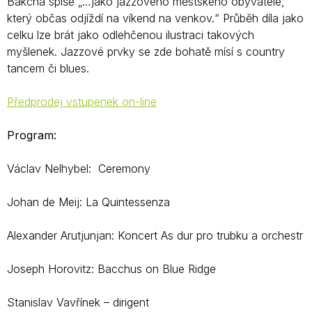
Bakcha spíše „…jako jazzového městského obyvatele,
který občas odjíždí na víkend na venkov.“ Průběh díla jako
celku lze brát jako odlehčenou ilustraci takových
myšlenek. Jazzové prvky se zde bohatě mísí s country
tancem či blues.
Předprodej vstupenek on-line
Program:
Václav Nelhybel: Ceremony
Johan de Meij: La Quintessenza
Alexander Arutjunjan: Koncert As dur pro trubku a orchestr
Joseph Horovitz: Bacchus on Blue Ridge
Stanislav Vavřínek – dirigent