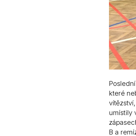
Poslední
které ne
vítězstv
umístily
zápasech
B a remí