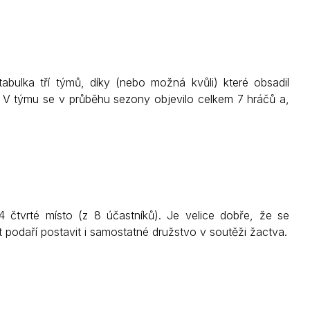
bulka tří týmů, díky (nebo možná kvůli) které obsadil
er. V týmu se v průběhu sezony objevilo celkem 7 hráčů a,
4 čtvrté místo (z 8 účastníků). Je velice dobře, že se
 podaří postavit i samostatné družstvo v soutěži žactva.