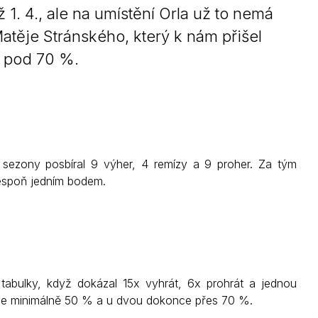
1. 4., ale na umístění Orla už to nemá
Matěje Stránského, který k nám přišel
k pod 70 %.
 sezony posbíral 9 výher, 4 remízy a 9 proher. Za tým
lespoň jedním bodem.
 tabulky, když dokázal 15x vyhrát, 6x prohrát a jednou
 je minimálně 50 % a u dvou dokonce přes 70 %.