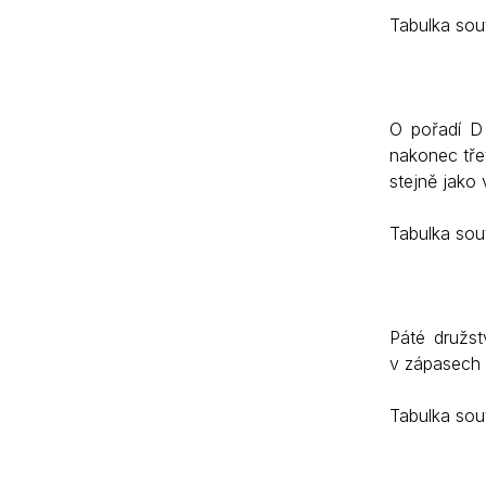
Tabulka sout
O pořadí D 
nakonec třet
stejně jako
Tabulka sout
Páté družst
v zápasech 
Tabulka sout