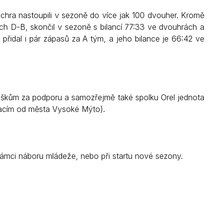
ychra nastoupili v sezoně do více jak 100 dvouher. Kromě
ech D-B, skončil v sezoně s bilancí 77:33 ve dvouhrách a
 přidal i pár zápasů za A tým, a jeho bilance je 66:42 ve
ouškům za podporu a samozřejmě také spolku Orel jednota
tacím od města Vysoké Mýto).
ámci náboru mládeže, nebo při startu nové sezony.