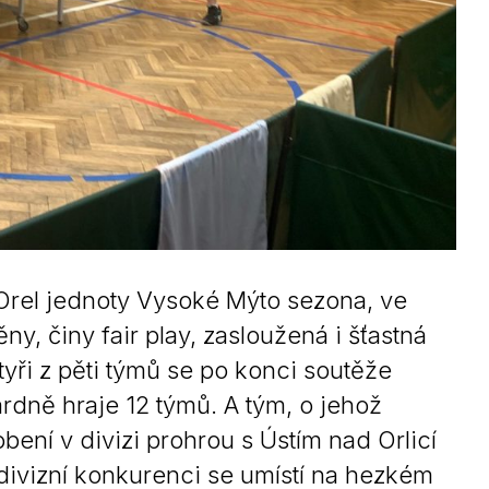
 Orel jednoty Vysoké Mýto sezona, ve
, činy fair play, zasloužená i šťastná
Čtyři z pěti týmů se po konci soutěže
ardně hraje 12 týmů. A tým, o jehož
ení v divizi prohrou s Ústím nad Orlicí
ivizní konkurenci se umístí na hezkém