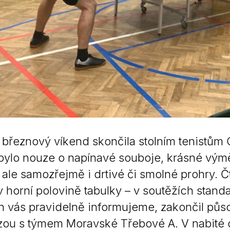
 březnový víkend skončila stolním tenistům
bylo nouze o napínavé souboje, krásné výměny
í, ale samozřejmě i drtivé či smolné prohry. 
 v horní polovině tabulky – v soutěžích stand
 vás pravidelně informujeme, zakončil působ
zou s týmem Moravské Třebové A. V nabité d