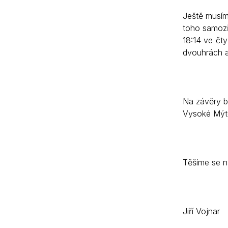
Ještě musím
toho samozř
18:14 ve čty
dvouhrách a
Na závěry b
Vysoké Mýto
Těšíme se n
Jiří Vojnar