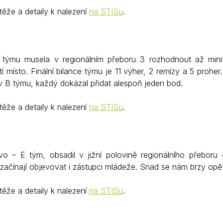
ěže a detaily k nalezení
na STISu
.
týmu musela v regionálním přeboru 3 rozhodnout až minita
í místo. Finální bilance týmu je 11 výher, 2 remízy a 5 proh
 v B týmu, každý dokázal přidat alespoň jeden bod.
ěže a detaily k nalezení
na STISu
.
vo – E tým, obsadil v jižní polovině regionálního přeboru 
začínají objevovat i zástupci mládeže. Snad se nám brzy opět
ěže a detaily k nalezení
na STISu
.