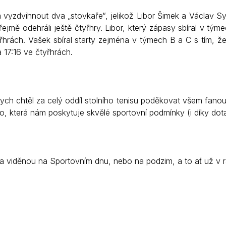
 vyzdvihnout dva „stovkaře“, jelikož Libor Šimek a Václav S
ejmě odehráli ještě čtyřhry. Libor, který zápasy sbíral v tým
řhrách. Vašek sbíral starty zejména v týmech B a C s tím, že
 17:16 ve čtyřhrách.
ych chtěl za celý oddíl stolního tenisu poděkovat všem fan
, která nám poskytuje skvělé sportovní podmínky (i díky do
a viděnou na Sportovním dnu, nebo na podzim, a to ať už v r