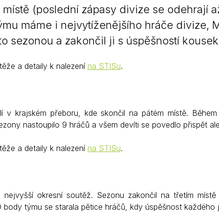
ístě (poslední zápasy divize se odehrají až 
 týmu máme i nejvytíženějšího hráče divize, 
to sezonou a zakončil ji s úspěšností kouse
ěže a detaily k nalezení
na STISu
.
í v krajském přeboru, kde skončil na pátém místě. Během
ezony nastoupilo 9 hráčů a všem devíti se povedlo přispět a
ěže a detaily k nalezení
na STISu
.
 nejvyšší okresní soutěž. Sezonu zakončil na třetím místě
O body týmu se starala pětice hráčů, kdy úspěšnost každého