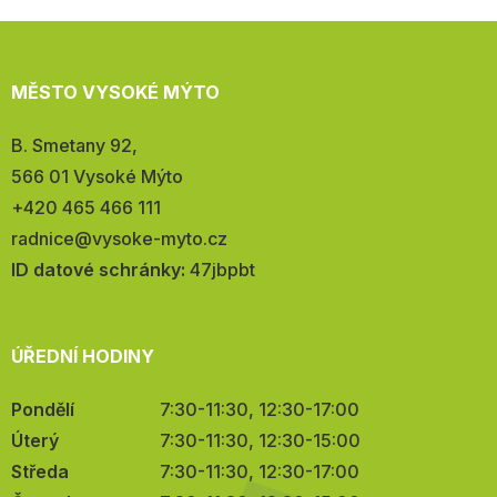
MĚSTO VYSOKÉ MÝTO
Adresa:
B. Smetany 92,
566 01 Vysoké Mýto
Telefon:
+420 465 466 111
E-
radnice@vysoke-myto.cz
mail:
ID datové schránky:
47jbpbt
ÚŘEDNÍ HODINY
Pondělí
7:30-11:30, 12:30-17:00
Úterý
7:30-11:30, 12:30-15:00
Středa
7:30-11:30, 12:30-17:00