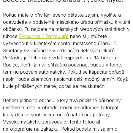
Pokud máte o přivítání svého děťátka zájem, vyplňte a
odevzdejte v podatelně městského úřadu přihlášku k vítání
občánků. Tu najdete na městských webových stránkách v
rubrice
E-radnice / Formuláře
nebo si ji můžete
vyzvednout v klientském centru městského úřadu, B.
Smetany 92, případně v ordinacích dětských lékařů.
Přihlášku je třeba odevzdat nejpozději do 14. března.
Rodiče, kteří již mají přihlášku podanou, budou v tomto
termínu pozváni automaticky. Pokud se kapacita obřadů
naplní, bude zájemcům nabídnut další možný termín. Když
bude přihlášených méně, obřad se neuskuteční.
Během jednoho obřadu, který trvá přibližně půl hodiny,
uvítáme tři děti. V obřadní síni bude přítomen fotograf,
který děti se souhlasem rodičů nafotí pro potřeby
Vysokomýtského zpravodaje. Tento fotograf
nefotografuje na zakázku. Pokud budete mít zájem o