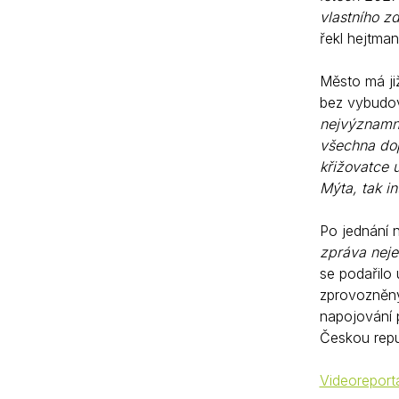
vlastního z
řekl hejtman
Město má již
bez vybudov
nejvýznamně
všechna dop
křižovatce 
Mýta, tak in
Po jednání 
zpráva neje
se podařilo
zprovozněný
napojování 
Českou repub
Videoreport