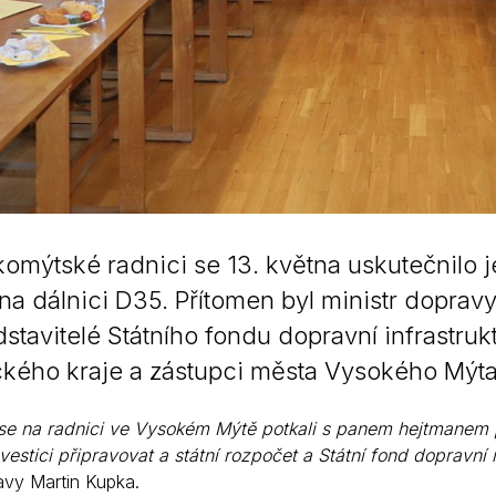
omýtské radnici se 13. května uskutečnilo je
a dálnici D35. Přítomen byl ministr dopravy
dstavitelé Státního fondu dopravní infrastruktu
kého kraje a zástupci města Vysokého Mýta
se na radnici ve Vysokém Mýtě potkali s panem hejtmanem 
vestici připravovat a státní rozpočet a Státní fond dopravní
avy Martin Kupka.