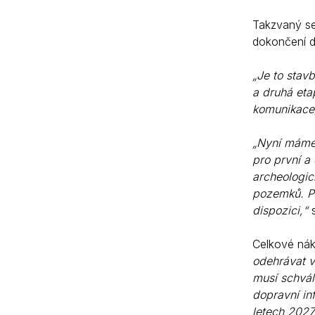
Takzvaný se
dokončení d
„Je to stav
a druhá etap
komunikace
„Nyní máme 
pro první a
archeologic
pozemků. Pr
dispozici,“
Celkové nák
odehrávat v
musí schvál
dopravní in
letech 2027