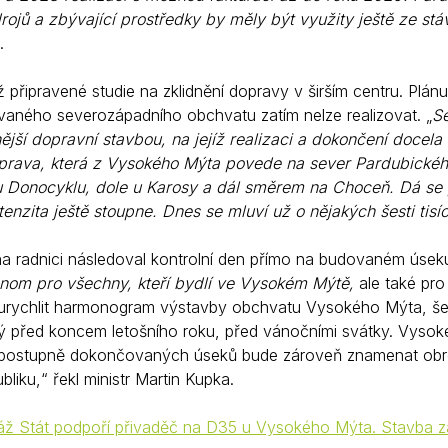
drojů a zbývající prostředky by měly být využity ještě ze st
.
 připravené studie na zklidnění dopravy v širším centru. Plá
aného severozápadního obchvatu zatím nelze realizovat. „
Se
jší dopravní stavbou, na jejíž realizaci a dokončení docela
rava, která z Vysokého Mýta povede na sever Pardubického 
u Donocyklu, dole u Karosy a dál směrem na Choceň. Dá se
tenzita ještě stoupne. Dnes se mluví už o nějakých šesti tis
na radnici následoval kontrolní den přímo na budovaném úse
nom pro všechny, kteří bydlí ve Vysokém Mýtě,
ale také pro
 urychlit harmonogram výstavby obchvatu Vysokého Mýta, šes
 před koncem letošního roku, před vánočními svátky. Vysok
postupně dokončovaných úseků bude zároveň znamenat obrovsk
liku,“ řekl ministr Martin Kupka.
áž Stát podpoří přivaděč na D35 u Vysokého Mýta. Stavba 