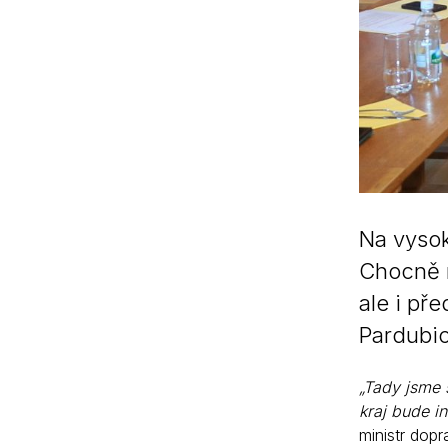
Na vysok
Chocně n
ale i pře
Pardubic
„Tady jsme 
kraj bude in
ministr dopr