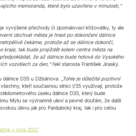
ávajícího memoranda, které bylo uzavřeno v minulosti,“
nuje vyvýšené přechody či zpomalovací křižovatky, ty ale
verní obchvat města je hned po dokončení dálnice
 netrpělivě čekáme, protože až se dálnice dokončí,
kraje, tak bude projíždět kolem centra města na
 předpokládat, že až dálnice bude hotová do Vysokého
ících vozidlech za den,“
řekl starosta František Jiraský.
ku dálnice D35 u Džbánova
. „Tohle je důležitá pozitivní
 všechny, kteří současnou silnici I/35 využívají, protože
tikilometrového úseku dálnice D35, který bude
ému Mýtu se významně uleví a pevně doufám, že další
ou úlevu jak pro Pardubický kraj, tak i pro celou
začne v roce 2027