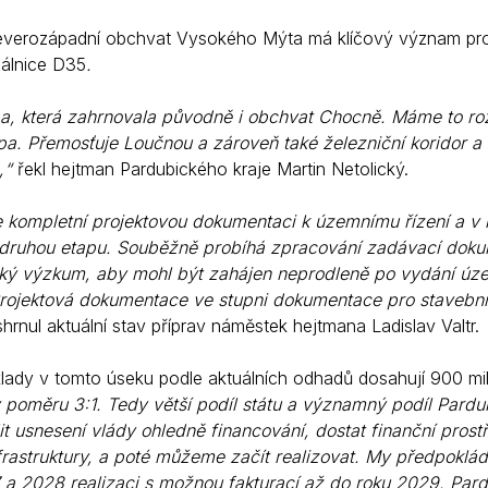
verozápadní obchvat Vysokého Mýta má klíčový význam pro 
álnice D35
.
ba, která zahrnovala původně i obchvat Chocně. Máme to rozdě
a. Přemosťuje Loučnou a zároveň také železniční koridor a na
,“
řekl hejtman Pardubického kraje Martin Netolický.
kompletní projektovou dokumentaci k územnímu řízení a v ř
 druhou etapu. Souběžně probíhá zpracování zadávací dok
ký výzkum, aby mohl být zahájen neprodleně po vydání územ
ojektová dokumentace ve stupni dokumentace pro stavební
shrnul aktuální stav příprav náměstek hejtmana Ladislav Valtr.
lady v tomto úseku podle aktuálních odhadů dosahují 900 mi
 poměru 3:1. Tedy větší podíl státu a významný podíl Pardu
it usnesení vlády ohledně financování, dostat finanční pro
frastruktury, a poté můžeme začít realizovat. My předpokl
 a 2028 realizaci s možnou fakturací až do roku 2029. Pard