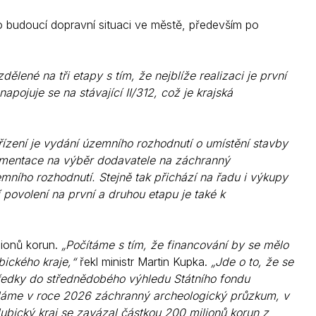
budoucí dopravní situaci ve městě, především po
lené na tři etapy s tím, že nejblíže realizaci je první
pojuje se na stávající II/312, což je krajská
ízení je vydání územního rozhodnutí o umístění stavby
umentace na výběr dodavatele na záchranný
ního rozhodnutí. Stejně tak přichází na řadu i výkupy
 povolení na
první a druhou etapu
je také k
lionů korun.
„Počítáme s tím, že financování by se mělo
bického kraje,“
řekl ministr Martin Kupka.
„Jde o to, že se
středky do střednědobého výhledu Státního fondu
ádáme v roce 2026 záchranný archeologický průzkum, v
ubický kraj se zavázal částkou 200 milionů korun z