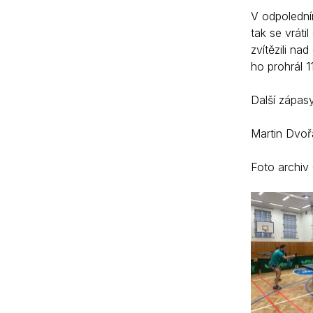
V odpolední
tak se vráti
zvítězili na
ho prohrál 1
Další zápasy
Martin Dvoř
Foto archiv