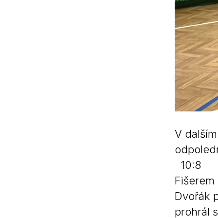
V dalším
odpoled
10:8 Dop
Fišerem 
Dvořák p
prohrál 