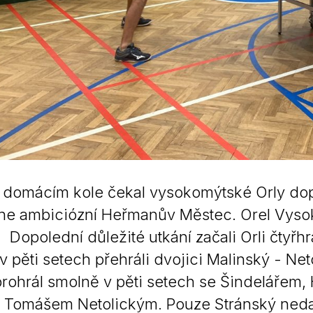
 domácím kole čekal vysokomýtské Orly dop
ne ambiciózní Heřmanův Městec. Orel Vyso
olední důležité utkání začali Orli čtyřhr
v pěti setech přehráli dvojici Malinský - Ne
rohrál smolně v pěti setech se Šindelářem, 
s Tomášem Netolickým. Pouze Stránský neda