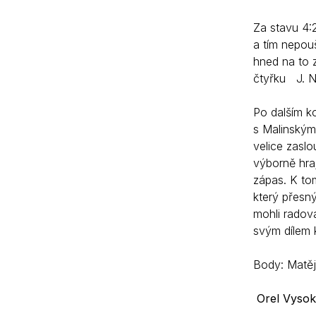
Za stavu 4:2
a tím nepou
hned na to z
čtyřku J. N
Po dalším ko
s Malinským
velice zasl
výborně hraj
zápas. K to
který přesn
mohli radova
svým dílem k
Body: Matěj 
Orel Vysok