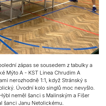
olední zápas se sousedem z tabulky a
ké Mýto A - KST Linea Chrudim A
ami nerozhodně 1:1, když Stránský s
tolický. Úvodní kolo singlů moc nevyšlo.
Hýbl neměl šanci s Malinským a Fišer
l šanci Janu Netolickému.