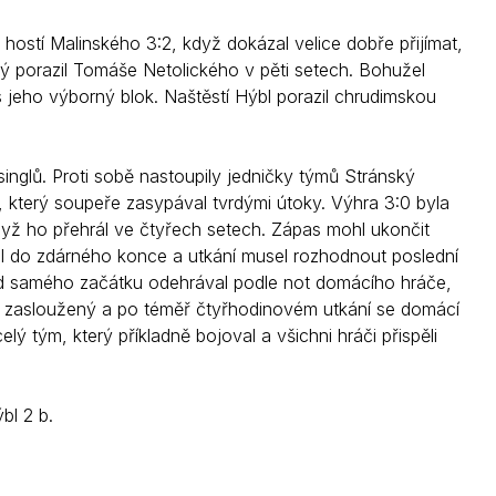
 hostí Malinského 3:2, když dokázal velice dobře přijímat,
rý porazil Tomáše Netolického v pěti setech. Bohužel
s jeho výborný blok. Naštěstí Hýbl porazil chrudimskou
singlů. Proti sobě nastoupily jedničky týmů Stránský
 který soupeře zasypával tvrdými útoky. Výhra 3:0 byla
dyž ho přehrál ve čtyřech setech. Zápas mohl ukončit
áhl do zdárného konce a utkání musel rozhodnout poslední
od samého začátku odehrával podle not domácího hráče,
to zasloužený a po téměř čtyřhodinovém utkání se domácí
lý tým, který příkladně bojoval a všichni hráči přispěli
bl 2 b.