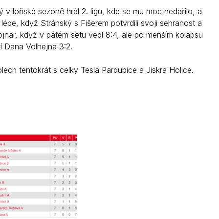
v loňské sezóně hrál 2. ligu, kde se mu moc nedařilo, a
lépe, když Stránský s Fišerem potvrdili svoji sehranost a
 Vojnar, když v pátém setu vedl 8:4, ale po menším kolapsu
tí Dana Volhejna 3:2.
ech tentokrát s celky Tesla Pardubice a Jiskra Holice.