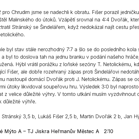
 pro Chrudim jsme se nadechli k obratu. Fišer porazil jedničku
štěl Malinského do útoků. Vzápětí srovnal na 4:4 Dvořák, kte
tratil Stránský se Šindelářem, když nedokázal najít cestu pře
etolického.
le byl stav stále nerozhodný 7:7 a šlo se do posledního kola 
 a byl to doslova tah na jednu branku v podání našeho hráče,
oužená. Hýbl vrátil porážku z loňské sezóny T. Netolickému, k
ící Fišer, ale dobře rozehraný zápas proti Šindelářovi nedot
mu nastoupil domácí Dvořák proti J. Netolickému. Zápas se 
ými útoky likvidoval soupeřovu hru. Výsledek 3:0 byl napros
t z velice důležité výhry. V tomto utkání musím vyzdvihnout ce
 důležité výhře.
Stránský 3,5 b, Lukáš Fišer 2,5 b, Martin Dvořák 2 b, Jan Hý
é Mýto A – TJ Jiskra Heřmanův Městec A 2:10