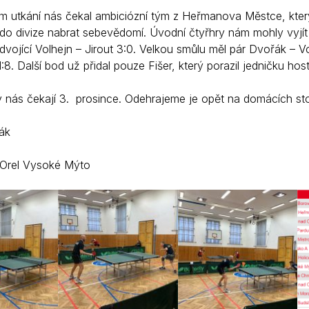
m utkání nás čekal ambiciózní tým z Heřmanova Městce, který 
l do divize nabrat sebevědomí. Úvodní čtyřhry nám mohly vyjít 
d dvojící Volhejn – Jirout 3:0. Velkou smůlu měl pár Dvořák –
1:8. Další bod už přidal pouze Fišer, který porazil jedničku hos
 nás čekají 3. prosince. Odehrajeme je opět na domácích stol
ák
 Orel Vysoké Mýto