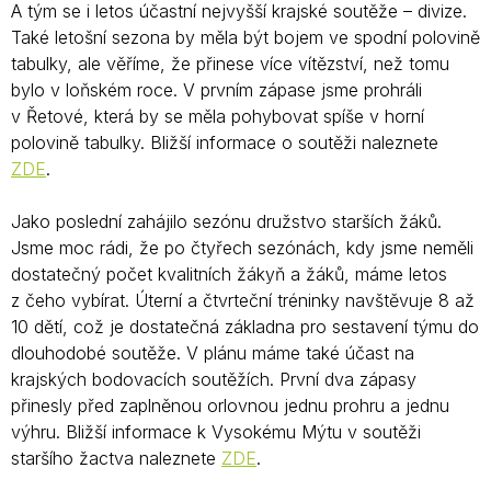
A tým se i letos účastní nejvyšší krajské soutěže – divize.
Také letošní sezona by měla být bojem ve spodní polovině
tabulky, ale věříme, že přinese více vítězství, než tomu
bylo v loňském roce. V prvním zápase jsme prohráli
v Řetové, která by se měla pohybovat spíše v horní
polovině tabulky. Bližší informace o soutěži naleznete
ZDE
.
Jako poslední zahájilo sezónu družstvo starších žáků.
Jsme moc rádi, že po čtyřech sezónách, kdy jsme neměli
dostatečný počet kvalitních žákyň a žáků, máme letos
z čeho vybírat. Úterní a čtvrteční tréninky navštěvuje 8 až
10 dětí, což je dostatečná základna pro sestavení týmu do
dlouhodobé soutěže. V plánu máme také účast na
krajských bodovacích soutěžích. První dva zápasy
přinesly před zaplněnou orlovnou jednu prohru a jednu
výhru. Bližší informace k Vysokému Mýtu v soutěži
staršího žactva naleznete
ZDE
.