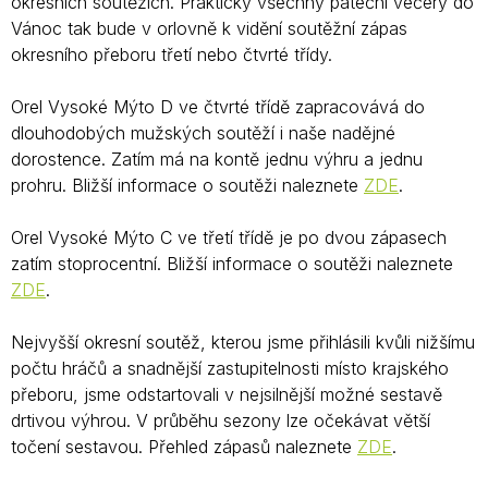
okresních soutěžích. Prakticky všechny páteční večery do
Vánoc tak bude v orlovně k vidění soutěžní zápas
okresního přeboru třetí nebo čtvrté třídy.
Orel Vysoké Mýto D ve čtvrté třídě zapracovává do
dlouhodobých mužských soutěží i naše nadějné
dorostence. Zatím má na kontě jednu výhru a jednu
prohru. Bližší informace o soutěži naleznete
ZDE
.
Orel Vysoké Mýto C ve třetí třídě je po dvou zápasech
zatím stoprocentní. Bližší informace o soutěži naleznete
ZDE
.
Nejvyšší okresní soutěž, kterou jsme přihlásili kvůli nižšímu
počtu hráčů a snadnější zastupitelnosti místo krajského
přeboru, jsme odstartovali v nejsilnější možné sestavě
drtivou výhrou. V průběhu sezony lze očekávat větší
točení sestavou. Přehled zápasů naleznete
ZDE
.