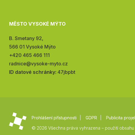
MĚSTO VYSOKÉ MÝTO
Adresa:
B. Smetany 92,
566 01 Vysoké Mýto
Telefon:
+420 465 466 111
E-
radnice@vysoke-myto.cz
mail:
ID datové schránky:
47jbpbt
Prohlášení přístupnosti
GDPR
Publicita proje
© 2026 Všechna práva vyhrazena – použití obsahu 