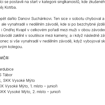
ci se postavili na start v kategorii singlkanoistů, kde zkušen
ěj Kotrba.
opět dařilo Danovi Suchánkovi. Ten sice v sobotu chyboval 
i ale vynahradil v nedělním závodě, kde si po bezchybné jízdě 
 i Ondřej Kvapil v celkovém pořadí mezi muži v obou závodech
ávodě zaklínil v soutěsce mezi kameny, a i když následně záv
nec si vše vynahradil v nedělním závodě, když vybojoval skvě
vým kolegou.
 MČR:
ardubice
S Tábor
k, SKK Vysoké Mýto
KK Vysoké Mýto, 1. místo – junioři
SKK Vysoké Mýto, 2. místo – junioři