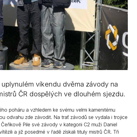
o uplynulém víkendu dvěma závody na
y mistrů ČR dospělých ve dlouhém sjezdu.
eského poháru a vzhledem ke svému velmi kamenitému
u odvahu zde závodit. Na trať závodů se vydala i trojice
Čeňkově Pile své závody v kategorii C2 muži Daniel
ili a již posedmé v řadě získali tituly mistrů ČR. Tři