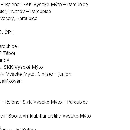
 – Rolenc, SKK Vysoké Mýto – Pardubice
eier, Trutnov – Pardubice
Veselý, Pardubice
3. ČP:
ardubice
S Tábor
utnov
k, SKK Vysoké Mýto
KK Vysoké Mýto, 1. místo – junioři
valifikován
 – Rolenc, SKK Vysoké Mýto – Pardubice
ek, Sportovní klub kanoistiky Vysoké Mýto
upka, Jiří Kotrba