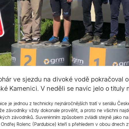
hár ve sjezdu na divoké vodě pokračoval 
ké Kamenici. V neděli se navíc jelo o titul
ce je jednou z technicky nejnáročnějších tratí v seriálu Č
e závodníky vždy dokonale prověřit, a proto ne všichni najdo
ých závodníků. Suverénním způsobem zvládli stejně jako na 
ndřej Rolenc (Pardubice) kteří s přehledem v obou dnech zvítěz