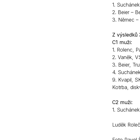
1. Suchánek
2. Beier – B
3. Němec – 
Z výsledků 
C1 muži:
1. Rolenc, P
2. Vaněk, V
3. Beier, Tr
4. Sucháne
9. Kvapil, S
Kotrba, disk
C2 muži:
1. Suchánek
Luděk Roleč
Foto Pavel Š