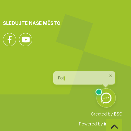
SLEDUJTE NAŠE MĚSTO
Facebook
YouTube
Created by
BSC
Zpět
Powered by
infocount
na