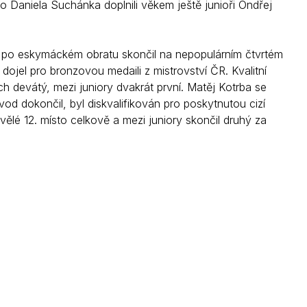
ého Daniela Suchánka doplnili věkem ještě junioři Ondřej
a po eskymáckém obratu skončil na nepopulárním čtvrtém
dojel pro bronzovou medaili z mistrovství ČR. Kvalitní
 devátý, mezi juniory dvakrát první. Matěj Kotrba se
od dokončil, byl diskvalifikován pro poskytnutou cizí
lé 12. místo celkově a mezi juniory skončil druhý za