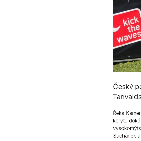
Český po
Tanvalds
Řeka Kameni
korytu dokáž
vysokomýtsk
Suchánek a O