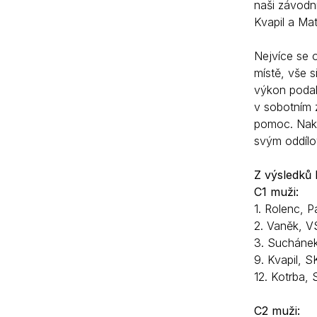
naši závodní
Kvapil a Mat
Nejvíce se 
místě, vše s
výkon podal
v sobotním z
pomoc. Nako
svým oddílo
Z výsledků
C1 muži:
1. Rolenc, P
2. Vaněk, V
3. Sucháne
9. Kvapil, S
12. Kotrba, 
C2 muži: