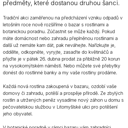
předměty, které dostanou druhou šanci.
Tradiční akci zaměřenou na předcházení vzniku odpadů v
letošním roce nově rozšíříme o bazar s rostlinami a
botanickou poradnu. Zúčastnit se může každý. Pokud
máte domácnost nebo zahradu přeplněnou rostlinami a
další už nemáte kam dát, pak neváhejte. Nařízkujte je,
oddělte, odkopněte, vyryjte, zasaďte do květináčů a
přijďte je v pátek 26. dubna prodat za přibližně 20 korun
na vysokomýtském náměstí. Nebo můžete své přebytky
donést do rostlinné banky a my vaše rostliny prodáme.
Každá nová rostlina zakoupená v bazaru, ozdobí vaše
domovy či zahradu, potěší a prospěje přírodě. Ze zbylých
rostlin a utržených peněz vysadíme nový záhon u domu s
pečovatelskou službou v Litomyšlské ulici pro potěšení
jeho obyvatel.
V botanické poradně v rámci bazaru vám zahradníci