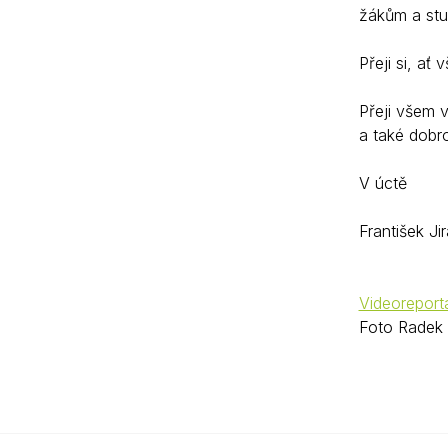
žákům a stu
Přeji si, ať
Přeji všem 
a také dobro
V úctě
František Ji
Videoreport
Foto Radek