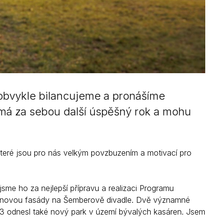
 obvykle bilancujeme a pronášíme
 má za sebou další úspěšný rok a mohu
teré jsou pro nás velkým povzbuzením a motivací pro
jsme ho za nejlepší přípravu a realizaci Programu
 obnovou fasády na Šemberově divadle. Dvě významné
23 odnesl také nový park v území bývalých kasáren. Jsem