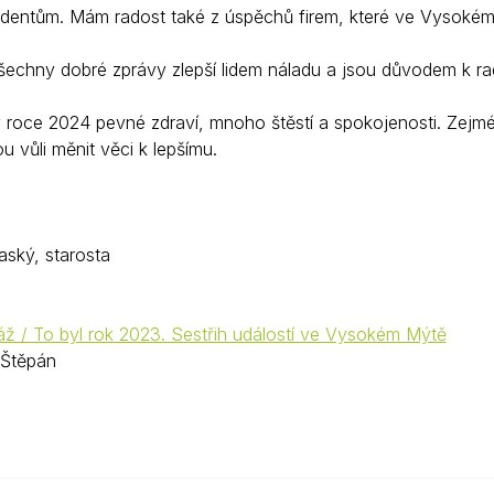
dentům. Mám radost také z úspěchů firem, které ve Vysokém
 všechny dobré zprávy zlepší lidem náladu a jsou důvodem k r
v roce 2024 pevné zdraví, mnoho štěstí a spokojenosti. Zejm
u vůli měnit věci k lepšímu.
raský, starosta
áž / To byl rok 2023. Sestřih událostí ve Vysokém Mýtě
 Štěpán