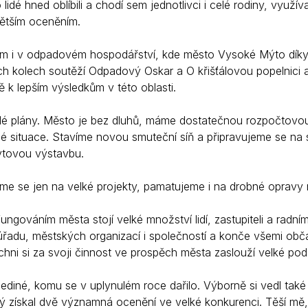
 lidé hned oblíbili a chodí sem jednotlivci i celé rodiny, využív
větším oceněním.
ám i v odpadovém hospodářství, kde město Vysoké Mýto dík
ích kolech soutěží Odpadový Oskar a O křišťálovou popelnici 
tě k lepším výsledkům v této oblasti.
é plány. Město je bez dluhů, máme dostatečnou rozpočtovou r
é situace. Stavíme novou smuteční síň a připravujeme se na 
bytovou výstavbu.
me se jen na velké projekty, pamatujeme i na drobné opravy
ngováním města stojí velké množství lidí, zastupiteli a radn
řadu, městských organizací i společností a konče všemi obča
ichni si za svoji činnost ve prospěch města zaslouží velké po
jediné, komu se v uplynulém roce dařilo. Výborně si vedl 
erý získal dvě významná ocenění ve velké konkurenci. Těší mě,