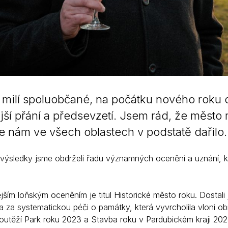
 milí spoluobčané, na počátku nového roku
jší přání a předsevzetí. Jsem rád, že město
 se nám ve všech oblastech v podstatě dařilo.
výsledky jsme obdrželi řadu významných ocenění a uznání, k
jším loňským oceněním je titul Historické město roku. Dostali 
a za systematickou péči o památky, která vyvrcholila vloni
soutěží Park roku 2023 a Stavba roku v Pardubickém kraji 20