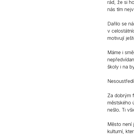
rád, že si ho
nás tím nej
Dařilo se n
v celostátn
motivují ješ
Máme i směl
nepředvídan
školy i na 
Nesoustředí
Za dobrým fu
městského ú
nešlo. Ti vš
Město není 
kulturní, kt