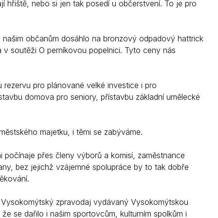
ají hřiště, nebo si jen tak posedí u občerstvení. To je pro
y našim občanům dosáhlo na bronzový odpadový hattrick
a v soutěži O perníkovou popelnici. Tyto ceny nás
ezervu pro plánované velké investice i pro
stavbu domova pro seniory, přístavbu základní umělecké
 městského majetku, i těmi se zabýváme.
ími počínaje přes členy výborů a komisí, zaměstnance
ny, bez jejichž vzájemné spolupráce by to tak dobře
děkování.
také Vysokomýtský zpravodaj vydávaný Vysokomýtskou
 že se dařilo i našim sportovcům, kulturním spolkům i