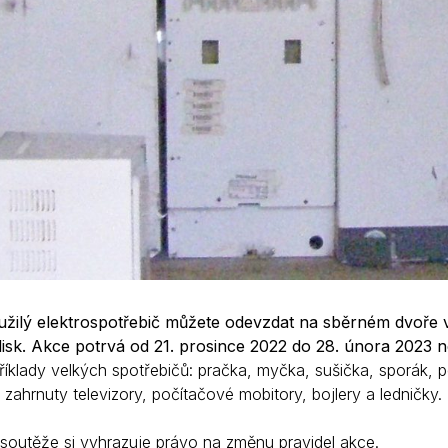
užilý elektrospotřebič můžete odevzdat na sběrném dvoře 
isk. Akce potrvá od 21. prosince 2022 do 28. února 2023 
říklady velkých spotřebičů: pračka, myčka, sušička, sporák, peč
zahrnuty televizory, počítačové mobitory, bojlery a ledničky.
 soutěže si vyhrazuje právo na změnu pravidel akce.