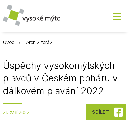
Úvod
Archiv zpráv
Úspěchy vysokomýtských
plavců v Českém poháru v
dálkovém plavání 2022
SDÍLET
21. září 2022