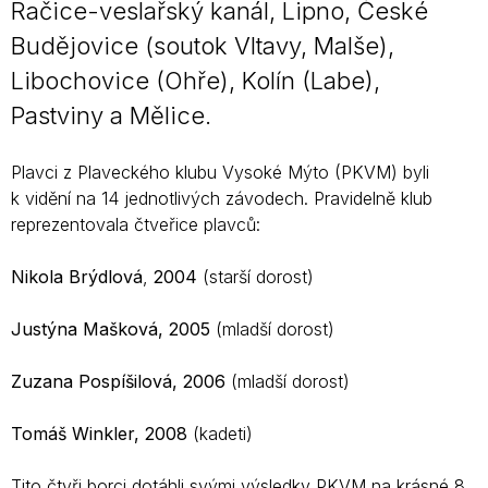
Račice-veslařský kanál, Lipno, České
Budějovice (soutok Vltavy, Malše),
Libochovice (Ohře), Kolín (Labe),
Pastviny a Mělice.
Plavci z Plaveckého klubu Vysoké Mýto (PKVM) byli
k vidění na 14 jednotlivých závodech. Pravidelně klub
reprezentovala čtveřice plavců:
Nikola Brýdlová
,
2004
(starší dorost)
Justýna Mašková,
2005
(mladší dorost)
Zuzana Pospíšilová, 2006
(mladší dorost)
Tomáš Winkler, 2008
(kadeti)
Tito čtyři borci dotáhli svými výsledky PKVM na krásné 8.