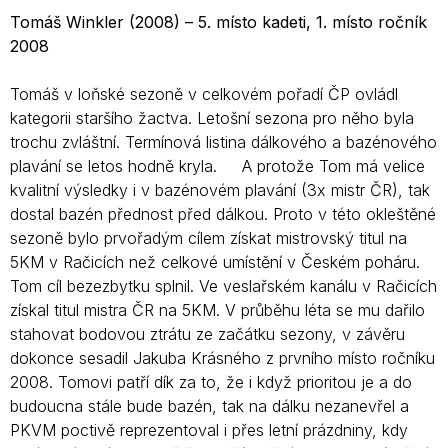
Tomáš Winkler (2008) – 5. místo kadeti, 1. místo ročník
2008
Tomáš v loňské sezoně v celkovém pořadí ČP ovládl
kategorii staršího žactva. Letošní sezona pro něho byla
trochu zvláštní. Termínová listina dálkového a bazénového
plavání se letos hodně kryla. A protože Tom má velice
kvalitní výsledky i v bazénovém plavání (3x mistr ČR), tak
dostal bazén přednost před dálkou. Proto v této okleštěné
sezoně bylo prvořadým cílem získat mistrovský titul na
5KM v Račicích než celkové umístění v Českém poháru.
Tom cíl bezezbytku splnil. Ve veslařském kanálu v Račicích
získal titul mistra ČR na 5KM. V průběhu léta se mu dařilo
stahovat bodovou ztrátu ze začátku sezony, v závěru
dokonce sesadil Jakuba Krásného z prvního místo ročníku
2008. Tomovi patří dík za to, že i když prioritou je a do
budoucna stále bude bazén, tak na dálku nezanevřel a
PKVM poctivě reprezentoval i přes letní prázdniny, kdy