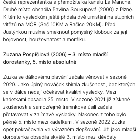
česká reprezentantka a přemožitelka kanálu La Manche.
Druhé místo obsadila Pavlína Soukupová (2000) z Plzně.
K těmto výsledkům ještě přidala dvě umístění na stupních
vítězů na MČR (Seč 10KM a Račice 20KM). Před
Justýnkou musíme smeknout pomyslný klobouk za její
bojovnost, houževnatost a morálku.
Zuzana Pospíšilová (2006) – 3. místo mladší
dorostenky, 5. místo absolutně
Zuzka se dálkovému plavání začala věnovat v sezoně
2020. Jako úplný nováček sbírala zkušenosti, bez kterých
se v dálce nedají očekávat kvalitní výsledky. Mezi
kadetkami obsadila 25. místo. V sezoně 2021 již získané
zkušenosti a samozřejmě tréninkové úsilí začala
přetavovat v zajímavé výsledky. Nakonec z toho bylo
pěkné 5. místo mezi kadetkami. V sezoně 2022 Zuzka
opět pokračovala ve výrazném zlepšování. Již jako mladší
dorostenka obsadila skvělé 3. místo mezi děvčaty