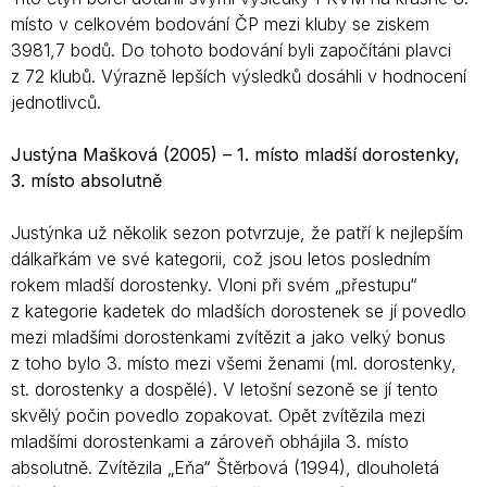
místo v celkovém bodování ČP mezi kluby se ziskem
3981,7 bodů. Do tohoto bodování byli započítáni plavci
z 72 klubů. Výrazně lepších výsledků dosáhli v hodnocení
jednotlivců.
Justýna Mašková (2005) – 1. místo mladší dorostenky,
3. místo absolutně
Justýnka už několik sezon potvrzuje, že patří k nejlepším
dálkařkám ve své kategorii, což jsou letos posledním
rokem mladší dorostenky. Vloni při svém „přestupu“
z kategorie kadetek do mladších dorostenek se jí povedlo
mezi mladšími dorostenkami zvítězit a jako velký bonus
z toho bylo 3. místo mezi všemi ženami (ml. dorostenky,
st. dorostenky a dospělé). V letošní sezoně se jí tento
skvělý počin povedlo zopakovat. Opět zvítězila mezi
mladšími dorostenkami a zároveň obhájila 3. místo
absolutně. Zvítězila „Eňa“ Štěrbová (1994), dlouholetá