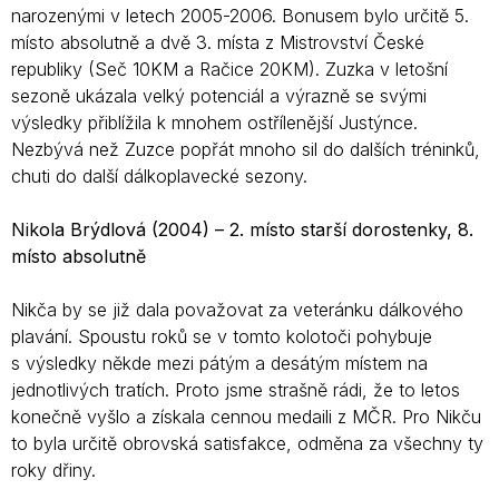
narozenými v letech 2005-2006. Bonusem bylo určitě 5.
místo absolutně a dvě 3. místa z Mistrovství České
republiky (Seč 10KM a Račice 20KM). Zuzka v letošní
sezoně ukázala velký potenciál a výrazně se svými
výsledky přiblížila k mnohem ostřílenější Justýnce.
Nezbývá než Zuzce popřát mnoho sil do dalších tréninků,
chuti do další dálkoplavecké sezony.
Nikola Brýdlová (2004) – 2. místo starší dorostenky, 8.
místo absolutně
Nikča by se již dala považovat za veteránku dálkového
plavání. Spoustu roků se v tomto kolotoči pohybuje
s výsledky někde mezi pátým a desátým místem na
jednotlivých tratích. Proto jsme strašně rádi, že to letos
konečně vyšlo a získala cennou medaili z MČR. Pro Nikču
to byla určitě obrovská satisfakce, odměna za všechny ty
roky dřiny.