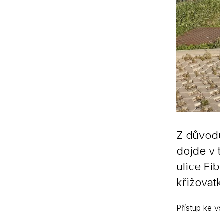
Z důvodu
dojde v 
ulice Fi
křižovat
Přístup ke 