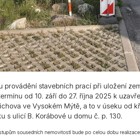
 provádění stavebních prací při uložení ze
termínu od 10. září do 27. října 2025 k uzav
bichova ve Vysokém Mýtě, a to v úseku od kř
ku s ulicí B. Korábové u domu č. p. 130.
vstupům sousedních nemovitostí bude po celou dobu realizac