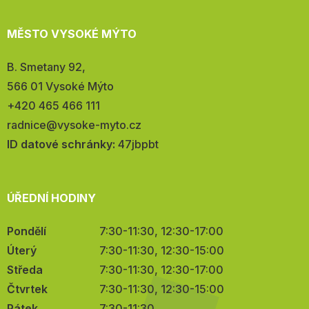
MĚSTO VYSOKÉ MÝTO
Adresa:
B. Smetany 92,
566 01 Vysoké Mýto
Telefon:
+420 465 466 111
E-
radnice@vysoke-myto.cz
mail:
ID datové schránky:
47jbpbt
ÚŘEDNÍ HODINY
Pondělí
7:30-11:30, 12:30-17:00
Úterý
7:30-11:30, 12:30-15:00
Středa
7:30-11:30, 12:30-17:00
Čtvrtek
7:30-11:30, 12:30-15:00
Pátek
7:30-11:30