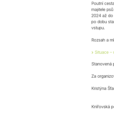
Poutní cesta
majitele ps
2024 až do 
po dobu stav
vstupu.
Rozsah a mí
Situace –
Stanovená p
Za organizo
Kristýna Šť
Knířovská p