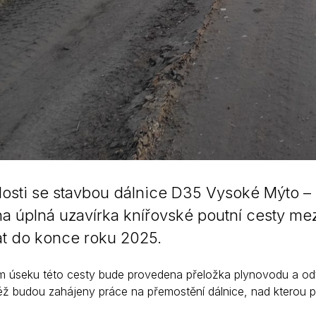
losti se stavbou dálnice D35 Vysoké Mýto –
a úplná uzavírka knířovské poutní cesty m
at do konce roku 2025.
 úseku této cesty bude provedena přeložka plynovodu a odt
éž budou zahájeny práce na přemostění dálnice, nad kterou 