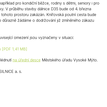
příklad pro kondiční běžce, rodiny s dětmi, seniory i pro
ky. V průběhu stavby dálnice D35 bude od 4. března
 tohoto prostoru zakázán. Knířovská poutní cesta bude
roto důrazně žádáme o dodržování již zmíněného zákazu
visející omezení jsou vyznačeny v situaci:
m
PDF 1,41 MB
lédnutí
na úřední desce
Městského úřadu Vysoké Mýto.
ILNICE a. s.