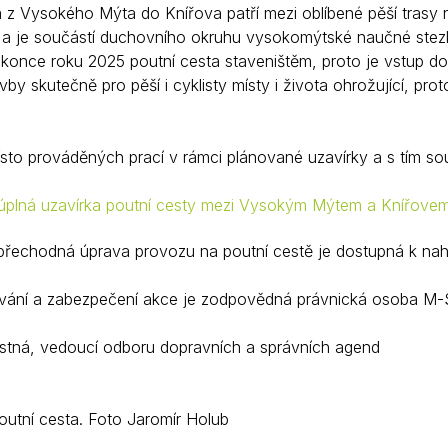
 z Vysokého Mýta do Knířova patří mezi oblíbené pěší trasy na
ů a je součástí duchovního okruhu vysokomýtské naučné stez
konce roku 2025 poutní cesta staveništěm, proto je vstup do
by skutečně pro pěší i cyklisty místy i života ohrožující, p
sto prováděných prací v rámci plánované uzavírky a s tím sou
 úplná uzavírka poutní cesty mezi Vysokým Mýtem a Knířove
řechodná úprava provozu na poutní cestě je dostupná k nah
vání a zabezpečení akce je zodpovědná právnická osoba M-S
astná, vedoucí odboru dopravních a správních agend
outní cesta. Foto Jaromír Holub