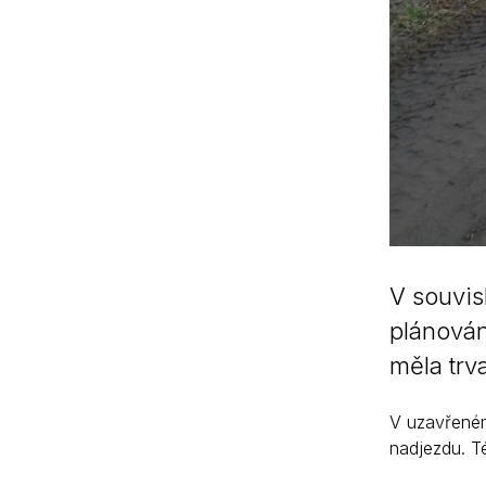
V souvis
plánován
měla trv
V uzavřeném
nadjezdu. T