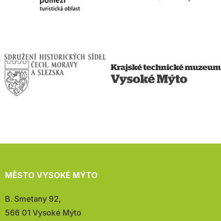
MĚSTO VYSOKÉ MÝTO
Adresa:
B. Smetany 92,
566 01 Vysoké Mýto