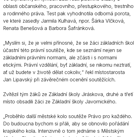
oblasti občanského, pracovního, přestupkového, trestního
a rodinného práva. Test pak vyhodnotila odborná porota,
ve které zasedly Jarmila Kulhavá, npor. Šárka Vlčková,
Renata Benešová a Barbora Šafránková.
„Myslím si, že je velmi přínosné, že se žáci základních škol
účastní této právní soutěže, kde se seznámí nejen se
základními právními normami, ale zčásti i s normami
etickými. Právní vzdělání, byť základní, se nikomu neztratí,
ať už budete v životě dělat cokoliv,“ řekl místostarosta
Jan Lipavský při závěrečném ocenění soutěžících.
Zvítězil tým žáků ze Základní školy Jiráskova, druhé a třetí
místo obsadili žáci ze Základní školy Javornického.
„Proběhlo další městské kolo soutěže Právo pro každého.
Do budoucna bychom si přáli, aby se obnovilo pořádání
krajského kola. Intenzivně o tom jednáme s Městským