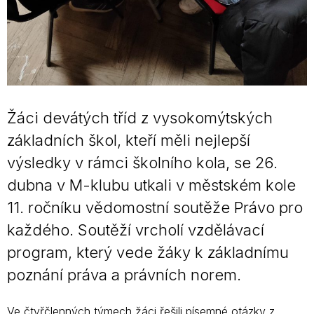
Žáci devátých tříd z vysokomýtských
základních škol, kteří měli nejlepší
výsledky v rámci školního kola, se 26.
dubna v M-klubu utkali v městském kole
11. ročníku vědomostní soutěže Právo pro
každého. Soutěží vrcholí vzdělávací
program, který vede žáky k základnímu
poznání práva a právních norem.
Ve čtyřčlenných týmech žáci řešili písemné otázky z