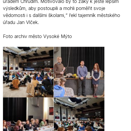
úřadem Chrudim. Motivovalo by to žáky k ještě lepším
výsledkům, aby postoupili a mohli poměřit svoje
vědomosti i s dalšími školami,“ řekl tajemník městského
úřadu Jan Vlček.
Foto archiv město Vysoké Mýto