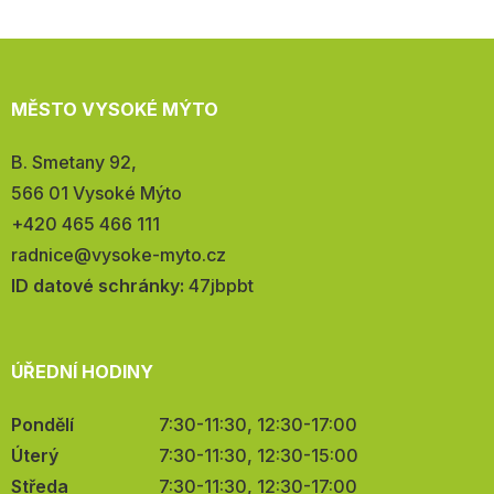
MĚSTO VYSOKÉ MÝTO
Adresa:
B. Smetany 92,
566 01 Vysoké Mýto
Telefon:
+420 465 466 111
E-
radnice@vysoke-myto.cz
mail:
ID datové schránky:
47jbpbt
ÚŘEDNÍ HODINY
Pondělí
7:30-11:30, 12:30-17:00
Úterý
7:30-11:30, 12:30-15:00
Středa
7:30-11:30, 12:30-17:00