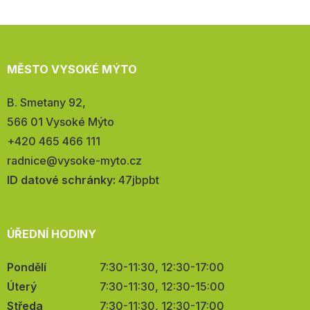
MĚSTO VYSOKÉ MÝTO
Adresa:
B. Smetany 92,
566 01 Vysoké Mýto
Telefon:
+420 465 466 111
E-
radnice@vysoke-myto.cz
mail:
ID datové schránky:
47jbpbt
ÚŘEDNÍ HODINY
Pondělí
7:30-11:30, 12:30-17:00
Úterý
7:30-11:30, 12:30-15:00
Středa
7:30-11:30, 12:30-17:00