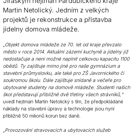
Jiraským hejtman Pardubického kraje
Martin Netolický. Jedním z velkých
projektů je rekonstrukce a přístavba
jídelny domova mládeže.
„Objekt domova mládeže ze 70. let od kraje převzalo
město v roce 2014. Aktuální zázemí kuchyně a jídelny již
nedostačuje a není možné naplnit celkovou kapacitu 1100
obědů. Ty zajištuje mimo jiné pro naše gymnázium a
stavební průmyslovku, ale také pro ZŠ Javornického či
soukromou školu. Dále zajištuje snídaně a večeře pro
ubytované studenty na domově mládeže. Studenti našich
škol představují přibližně dvě třetiny všech strávníků,“
uvedl hejtman Martin Netolický s tím, že předpokládané
náklady na stavební úpravy a technologie jsou nyní
přibližně 50 milionů korun bez daně.
„Provozování stravovacích a ubytovacích služeb