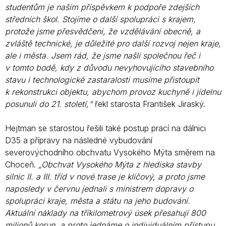
studentům je naším příspěvkem k podpoře zdejších
středních škol. Stojíme o další spolupráci s krajem,
protože jsme přesvědčeni, že vzdělávání obecně, a
zvláště technické, je důležité pro další rozvoj nejen kraje,
ale i města. Jsem rád, že jsme našli společnou řeč i
v tomto bodě, kdy z důvodu nevyhovujícího stavebního
stavu i technologické zastaralosti musíme přistoupit
k rekonstrukci objektu, abychom provoz kuchyně i jídelnu
posunuli do 21. století,“
řekl starosta František Jiraský.
Hejtman se starostou řešili také postup prací na dálnici
D35 a přípravy na následné vybudování
severovýchodního obchvatu Vysokého Mýta směrem na
Choceň.
„Obchvat Vysokého Mýta z hlediska stavby
silnic II. a III. tříd v nové trase je klíčový, a proto jsme
naposledy v červnu jednali s ministrem dopravy o
spolupráci kraje, města a státu na jeho budování.
Aktuální náklady na tříkilometrový úsek přesahují 800
milionů korun, a proto jednáme o individuálním přístupu