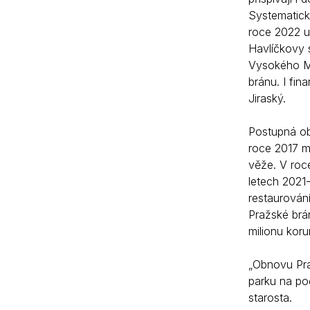
Systematická
roce 2022 u
Havlíčkovy 
Vysokého Mý
bránu. I fin
Jiraský.
Postupná ob
roce 2017 m
věže. V roc
letech 2021
restaurován
Pražské brá
milionu koru
„Obnovu Pra
parku na poč
starosta.