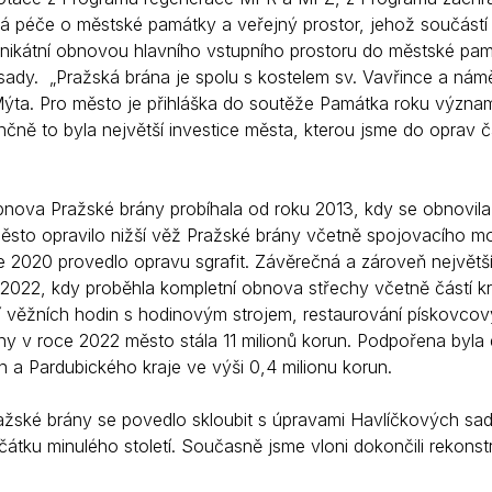
 péče o městské památky a veřejný prostor, jehož součástí js
nikátní obnovou hlavního vstupního prostoru do městské pam
sady. „Pražská brána je spolu s kostelem sv. Vavřince a námě
ta. Pro město je přihláška do soutěže Památka roku význam
ančně to byla největší investice města, kterou jsme do oprav čá
nova Pražské brány probíhala od roku 2013, kdy se obnovila
ěsto opravilo nižší věž Pražské brány včetně spojovacího mo
e 2020 provedlo opravu sgrafit. Závěrečná a zároveň největší
-2022, kdy proběhla kompletní obnova střechy včetně částí kro
í věžních hodin s hodinovým strojem, restaurování pískovcov
ny v roce 2022 město stála 11 milionů korun. Podpořena byl
n a Pardubického kraje ve výši 0,4 milionu korun.
žské brány se povedlo skloubit s úpravami Havlíčkových sadů,
átku minulého století. Současně jsme vloni dokončili rekonstr