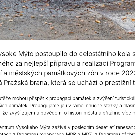
soké Mýto postoupilo do celostátního kola s
ého za nejlepší přípravu a realizaci Prog
í a městských památkových zón v roce 2022.
 Pražská brána, která se uchází o prestižní t
outěže mohou přispět k propagaci památek a zvýšení turistic
ich památek. Propagujeme je i v rámci naučné stezky a hlásí
že zvýší zájem a povědomí o historii města a přitáhne více n
centrum Vysokého Mýta zažívá v posledním desetiletí renesa
i dotace z Programu regenerace MPR a MPZ, z Programu záchra