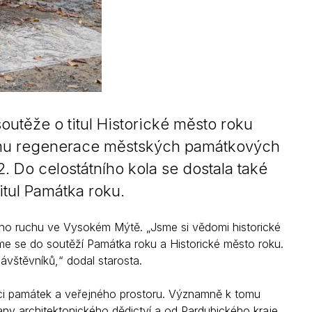
outěže o titul Historické město roku
ramu regenerace městských památkových
 Do celostátního kola se dostala také
itul Památka roku.
kého ruchu ve Vysokém Mýtě. „Jsme si vědomi historické
me se do soutěží Památka roku a Historické město roku.
ávštěvníků,“ dodal starosta.
nci památek a veřejného prostoru. Významně k tomu
ny architektonického dědictví a od Pardubického kraje.