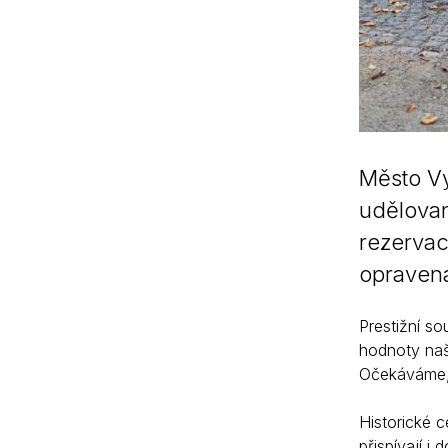
Město Vy
udělovan
rezervac
opravená
Prestižní s
hodnoty naš
Očekáváme, 
Historické 
přispívají 