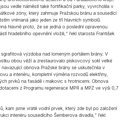
ou vedle náměstí také fortifikační parky, vyvrcholila v
átkové zóny, který zahrnuje Pražskou bránu a sousedící
stím vnímaná jako jeden ze tří hlavních symbolů
ná hlavně proto, že se jedná o poslední opravenou
stí hradebního opevnění vložili,“ řekl starosta František
 sgrafitová výzdoba nad lomeným portálem brány. V
stku obou věží a zrestaurovalo pískovcový sokl velké
 navazující obnova Pražské brány se uskutečnila v
vu a interiéru, kompletní výměna rozvodů elektřiny,
ých prvků na fasádě i makovic s hrotnicemi. Obnova
a dotacemi z Programu regenerace MPR a MPZ ve výši 0,7
 kam jsme vrátili vodní prvek, který zde byl po založení
ukci interiéru sousedícího Šemberova divadla,“ řekl