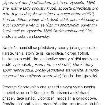
„Sportovní den je příkladem, jak to ve Vysokém Mýtě
žije. Máme tady spoustu klubů, spoustu příležitostí pro
děti. A je skvělé, že se najde i spousta dobrovolníků,
kteří se dětem věnují. Je krásné vidět, jak malé holky a
kluci sportují a věnují se různým sportovním odvětvím,
která mají ve Vysokém Mýtě široké zastoupení,“
řekl
místostarosta Jan Lipavský.
Na ploše náměstí se představily sporty jako gymnastika,
karate, tenis, stolní tenis, kanoistika, florbal, fotbal,
basketbal a cyklistika. Jednotlivé sporty si děti mohly na
místě vyzkoušet. „
Jsem rád, že si i děti, které žádný
sport neprovozují, prošly jednotlivá stanoviště, a mohly
se zeptat na možnosti sportování,“
dodal Jan Lipavský.
Program Sportovního dne zpestřila svým vystoupením
taneční skupina T-Komplex. Soutěžemi a ukázkami
přispěly také junáci, Dobroběh, modeláři a kynologové.
Poděkování patří všem organizátorům, sportovním klubům,