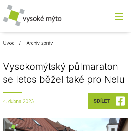
Úvod
Archiv zpráv
Vysokomýtský půlmaraton
se letos běžel také pro Nelu
SDÍLET
4. dubna 2023