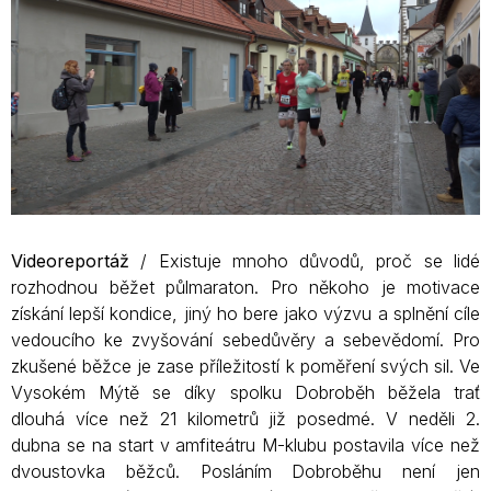
Videoreportáž
/ Existuje mnoho důvodů, proč se lidé
rozhodnou běžet půlmaraton. Pro někoho je motivace
získání lepší kondice, jiný ho bere jako výzvu a splnění cíle
vedoucího ke zvyšování sebedůvěry a sebevědomí. Pro
zkušené běžce je zase příležitostí k poměření svých sil. Ve
Vysokém Mýtě se díky spolku Dobroběh běžela trať
dlouhá více než 21 kilometrů již posedmé. V neděli 2.
dubna se na start v amfiteátru M-klubu postavila více než
dvoustovka běžců. Posláním Dobroběhu není jen