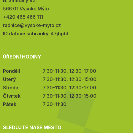
Adresa:
B. Smetany 92,
566 01 Vysoké Mýto
Telefon:
+420 465 466 111
E-
radnice@vysoke-myto.cz
mail:
ID datové schránky:
47jbpbt
ÚŘEDNÍ HODINY
Pondělí
7:30-11:30, 12:30-17:00
Úterý
7:30-11:30, 12:30-15:00
Středa
7:30-11:30, 12:30-17:00
Čtvrtek
7:30-11:30, 12:30-15:00
Pátek
7:30-11:30
SLEDUJTE NAŠE MĚSTO