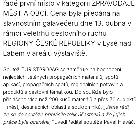
řadě první místo v kategorii ZPRAVODAJE
MĚST A OBCÍ. Cena byla předána na
slavnostním galavečeru dne 13. dubna v
rámci veletrhu cestovního ruchu
REGIONY ČESKÉ REPUBLIKY v Lysé nad
Labem v areálu výstaviště.
Soutěž TURISTPROPAG se zaměřuje na hodnocení
nejlepších tištěných propagačních materiálů, spotů
aplikací, propagačních spotů, regionálních potravin a
produktů s cestovní tématikou. Do soutěže bylo
přihlášeno více než 200 kusů materiálů a přes 70 subjektů
– měst, destinačních oblastí a soukromníků.
„Jsme rádi,
že se do soutěže přihlásilo tolik účastníků a že jejich
práce byla oceněna,“
uvedl ředitel soutěže Pavel Hlaváč.