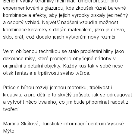
Během výuky keramiky měli mladí umělci prostor pro
experimentování s glazurou, kde zkoušeli různé barevné
kombinace a efekty, aby jejich výrobky získaly jedinečný
a osobitý vzhled. Největší nadšení vzbudila možnost
kombinace keramiky s dalším materiálem, jako je dřevo,
sklo, drát, což dodalo jejich výtvorům nový rozměr.
Velmi oblíbenou technikou se stalo proplétání hlíny jako
dekorace mísy, které proměnilo obyčejné nádoby v
originální a detailní objekty. Každý kus tak v sobě nese
otisk fantazie a trpělivosti svého tvůrce.
Práce s hlínou rozvíjí jemnou motoriku, trpělivost i
kreativitu a pro děti je to skvělý způsob, jak se odreagovat
a vytvořit něco trvalého, co jim bude připomínat radost z
tvoření.
Martina Skálová, Turistické informační centrum Vysoké
Mýto