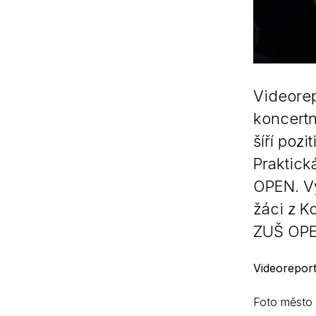
Videorep
koncertn
šíří poz
Praktick
OPEN. Vy
žáci z K
ZUŠ OPE
Videorepor
Foto město