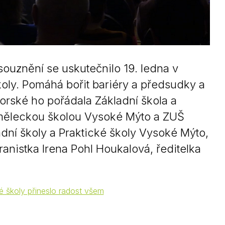
souznění se uskutečnilo 19. ledna v
ly. Pomáhá bořit bariéry a předsudky a
 Horské ho pořádala Základní škola a
 uměleckou školou Vysoké Mýto a ZUŠ
adní školy a Praktické školy Vysoké Mýto,
ranistka Irena Pohl Houkalová, ředitelka
é školy přineslo radost všem