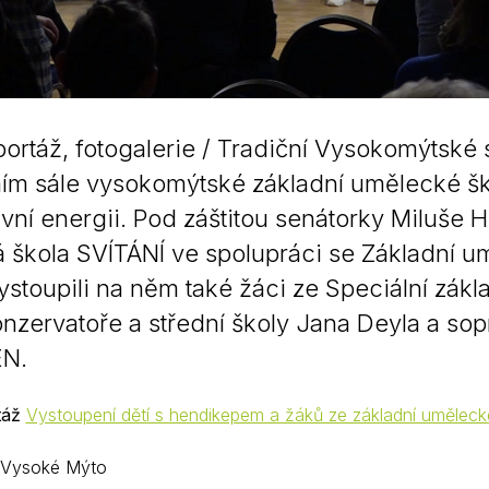
ortáž, fotogalerie / Tradiční Vysokomýtské 
ím sále vysokomýtské základní umělecké ško
itivní energii. Pod záštitou senátorky Miluše
á škola SVÍTÁNÍ ve spolupráci se Základní
stoupili na něm také žáci ze Speciální zákl
onzervatoře a střední školy Jana Deyla a sop
N.
táž
Vystoupení dětí s hendikepem a žáků ze základní uměleck
 Vysoké Mýto