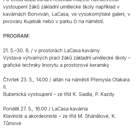
vystoupení žáků základní umělecké školy například v
kavárnách Bonviván, LaCasa, ve vysokomýtské galerii, v
pivovaru Kujebák nebo v parku či na náměstí.
PROGRAM:
21. 5.–30. 6. / v prostorách LaCasa kavárny
Výstava výtvarných prací žáků základní umělecké školy –
grafické techniky linorytu a prostorové keramiky
Čtvrtek 23. 5., 14.00 / altán na náměstí Přemysla Otakara
II.
Bubenická vystoupení – ze tříd K. Saidla, P. Kazdy
Pondělí 27. 5., 16.00 / LaCasa kavárna
Klavíristé a akordeonisté ­– ze tříd M. Shánělové, K.
Tůmové