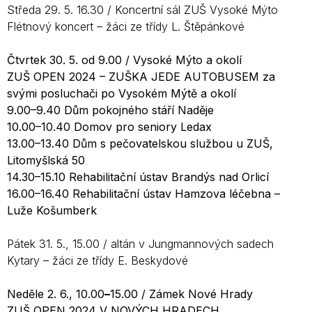
Středa 29. 5. 16.30 / Koncertní sál ZUŠ Vysoké Mýto
Flétnový koncert – žáci ze třídy L. Štěpánkové
Čtvrtek 30. 5. od 9.00 / Vysoké Mýto a okolí
ZUŠ OPEN 2024 – ZUŠKA JEDE AUTOBUSEM za
svými posluchači po Vysokém Mýtě a okolí
9.00–9.40 Dům pokojného stáří Naděje
10.00–10.40 Domov pro seniory Ledax
13.00–13.40 Dům s pečovatelskou službou u ZUŠ,
Litomyšlská 50
14.30–15.10 Rehabilitační ústav Brandýs nad Orlicí
16.00–16.40 Rehabilitační ústav Hamzova léčebna –
Luže Košumberk
Pátek 31. 5., 15.00 / altán v Jungmannových sadech
Kytary – žáci ze třídy E. Beskydové
Neděle 2. 6., 10.00
–
15.00 / Zámek Nové Hrady
ZUŠ OPEN 2024 V NOVÝCH HRADECH