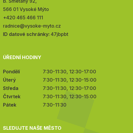
Adresa:
B. Smetany 92,
566 01 Vysoké Mýto
Telefon:
+420 465 466 111
E-
radnice@vysoke-myto.cz
mail:
ID datové schránky:
47jbpbt
ÚŘEDNÍ HODINY
Pondělí
7:30-11:30, 12:30-17:00
Úterý
7:30-11:30, 12:30-15:00
Středa
7:30-11:30, 12:30-17:00
Čtvrtek
7:30-11:30, 12:30-15:00
Pátek
7:30-11:30
SLEDUJTE NAŠE MĚSTO