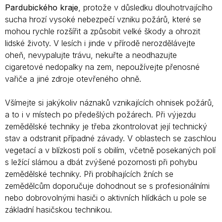
Pardubického kraje
, protože v důsledku dlouhotrvajícího
sucha hrozí vysoké nebezpečí vzniku požárů, které se
mohou rychle rozšířit a způsobit velké škody a ohrozit
lidské životy. V lesích i jinde v přírodě nerozdělávejte
oheň, nevypalujte trávu, nekuřte a neodhazujte
cigaretové nedopalky na zem, nepoužívejte přenosné
vařiče a jiné zdroje otevřeného ohně.
Všímejte si jakýkoliv náznaků vznikajících ohnisek požárů,
a to i v místech po předešlých požárech. Při výjezdu
zemědělské techniky je třeba zkontrolovat její technický
stav a odstranit případné závady. V oblastech se zaschlou
vegetací a v blízkosti polí s obilím, včetně posekaných polí
s ležící slámou a dbát zvýšené pozornosti při pohybu
zemědělské techniky. Při probíhajících žních se
zemědělcům doporučuje dohodnout se s profesionálními
nebo dobrovolnými hasiči o aktivních hlídkách u pole se
základní hasičskou technikou.