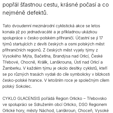
popřál šťastnou cestu, krásné počasí a co
nejméně defektů.
Tato dvoudenní mezinárodní cyklistická akce se letos
konala již po jednadvacáté a je příkladnou ukázkou
spolupráce v česko-polském příhraničí. Účastní se jí 17
týmů startujících z devíti českých a osmi polských měst
příhraničních regionů. Z českých měst vyjely týmy z
Vysokého Mýta, Bačetína, Brandýsa nad Orlicí, České
Třebové, Chocně, Králík, Lanškrouna, Ústí nad Orlicí a
Žamberku. V každém týmu je okolo desítky cyklistů, kteří
se po různých trasách vydali do cíle symbolicky v blízkosti
česko-polské hranice. V letošním roce je společným cílem
polský Sokolec.
CYKLO GLACENSIS pořádá Region Orlicko – Třebovsko
ve spolupráci se Sdružením obcí Orlicko, DSO Regionem
Orlické hory, městy Náchod, Lanškroun, Choceň, Vysoké