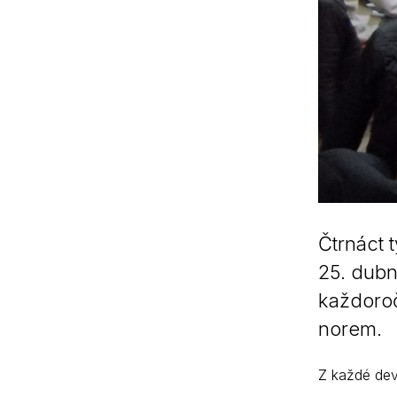
Čtrnáct 
25. dubn
každoroč
norem.
Z každé dev