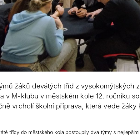
týmů žáků devátých tříd z vysokomýtských z
a v M-klubu v městském kole 12. ročníku so
ně vrcholí školní příprava, která vede žáky
áté třídy do městského kola postoupily dva týmy s nejlepšími