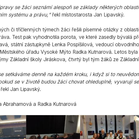
ípravy se žáci seznámí alespoň se základy některých oblastí 
ním systému a právu,“
řekl místostarosta Jan Lipavský.
ých či tříčlenných týmech žáci řešili písemné otázky z oblas
ráva. Test pak vyhodnotila porota, ve které zasedly bývalá p
havá, státní zástupkyně Lenka Pospíšilová, vedoucí obvodníh
Městského úřadu Vysoké Mýto Radka Kutnarová. Letos byla 
týmy Základní školy Jiráskova, čtvrtý byl tým žáků ze Základn
e setkáváme denně na každém kroku, i když si to neuvědom
pokud se v životě budou žáci chovat ohleduplně, vyvarují s
řekl Jan Lipavský.
la Abrahamová a Radka Kutnarová