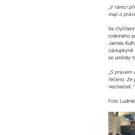
„V rámci př
mají o práv
Ve čtyřčlenn
rodinného p
Jarmila Kul
zástupkyně 
se umístily 
„S právem s
řečeno, že 
neznalost
i
,“
Foto Ludmi