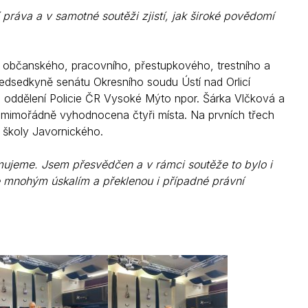
práva a v samotné soutěži zjistí, jak široké povědomí
ti občanského, pracovního, přestupkového, trestního a
ředsedkyně senátu Okresního soudu Ústí nad Orlicí
o oddělení Policie ČR Vysoké Mýto npor. Šárka Vlčková a
mimořádně vyhodnocena čtyři místa. Na prvních třech
í školy Javornického.
ujeme. Jsem přesvědčen a v rámci soutěže to bylo i
e mnohým úskalím a překlenou i případné právní