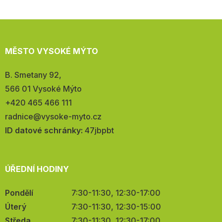
MĚSTO VYSOKÉ MÝTO
Adresa:
B. Smetany 92,
566 01 Vysoké Mýto
Telefon:
+420 465 466 111
E-
radnice@vysoke-myto.cz
mail:
ID datové schránky:
47jbpbt
ÚŘEDNÍ HODINY
Pondělí
7:30-11:30, 12:30-17:00
Úterý
7:30-11:30, 12:30-15:00
Středa
7:30-11:30, 12:30-17:00