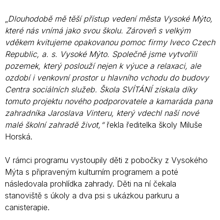
„
Dlouhodobě mě těší přístup vedení města Vysoké Mýto,
které nás vnímá jako svou školu. Zároveň s velkým
vděkem kvitujeme opakovanou pomoc firmy Iveco Czech
Republic, a. s. Vysoké Mýto. Společně jsme vytvořili
pozemek, který poslouží nejen k výuce a relaxaci, ale
ozdobí i venkovní prostor u hlavního vchodu do budovy
Centra sociálních služeb. Škola SVÍTÁNÍ získala díky
tomuto projektu nového podporovatele a kamaráda pana
zahradníka Jaroslava Vinteru, který vdechl naší nové
malé školní zahradě život,“
řekla ředitelka školy Miluše
Horská.
V rámci programu vystoupily děti z pobočky z Vysokého
Mýta s připraveným kulturním programem a poté
následovala prohlídka zahrady. Děti na ní čekala
stanoviště s úkoly a dva psi s ukázkou parkuru a
canisterapie.