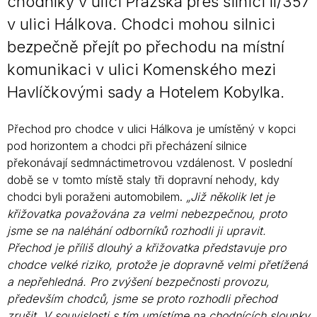
chodníky v ulici Pražská přes silnici II/357
v ulici Hálkova. Chodci mohou silnici
bezpečně přejít po přechodu na místní
komunikaci v ulici Komenského mezi
Havlíčkovými sady a Hotelem Kobylka.
Přechod pro chodce v ulici Hálkova je umístěný v kopci
pod horizontem a chodci při přecházení silnice
překonávají sedmnáctimetrovou vzdálenost. V poslední
době se v tomto místě staly tři dopravní nehody, kdy
chodci byli poraženi automobilem.
„Již několik let je
křižovatka považována za velmi nebezpečnou, proto
jsme se na naléhání odborníků rozhodli ji upravit.
Přechod je příliš dlouhý a křižovatka představuje pro
chodce velké riziko, protože je dopravně velmi přetížená
a nepřehledná. Pro zvýšení bezpečnosti provozu,
především chodců, jsme se proto rozhodli přechod
zrušit. V souvislosti s tím umístíme na chodnících sloupky