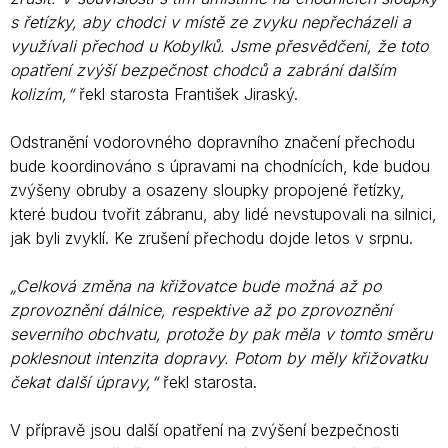
s řetízky, aby chodci v místě ze zvyku nepřecházeli a
využívali přechod u Kobylků. Jsme přesvědčeni, že toto
opatření zvýší bezpečnost chodců a zabrání dalším
kolizím,“
řekl starosta František Jiraský.
Odstranění vodorovného dopravního značení přechodu
bude koordinováno s úpravami na chodnících, kde budou
zvýšeny obruby a osazeny sloupky propojené řetízky,
které budou tvořit zábranu, aby lidé nevstupovali na silnici,
jak byli zvyklí. Ke zrušení přechodu dojde letos v srpnu.
„Celková změna na křižovatce bude možná až po
zprovoznění dálnice, respektive až po zprovoznění
severního obchvatu, protože by pak měla v tomto směru
poklesnout intenzita dopravy. Potom by měly křižovatku
čekat další úpravy,“
řekl starosta.
V přípravě jsou další opatření na zvýšení bezpečnosti