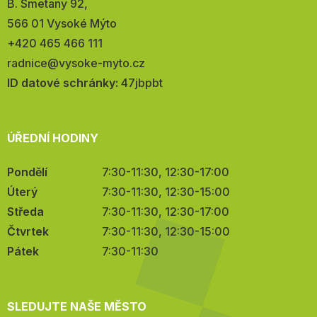
Adresa:
B. Smetany 92,
566 01 Vysoké Mýto
Telefon:
+420 465 466 111
E-
radnice@vysoke-myto.cz
mail:
ID datové schránky:
47jbpbt
ÚŘEDNÍ HODINY
Pondělí
7:30-11:30, 12:30-17:00
Úterý
7:30-11:30, 12:30-15:00
Středa
7:30-11:30, 12:30-17:00
Čtvrtek
7:30-11:30, 12:30-15:00
Pátek
7:30-11:30
SLEDUJTE NAŠE MĚSTO