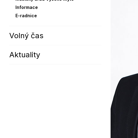
Informace
Sodomkovo Vysoké Mýto
Komise
E-radnice
Festival Hudba pomáhá
Termíny
Symboly města
Volný čas
Aktuality