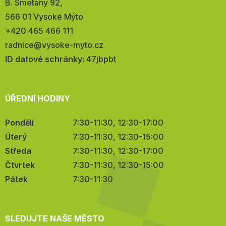
Adresa:
B. Smetany 92,
566 01 Vysoké Mýto
Telefon:
+420 465 466 111
E-
radnice@vysoke-myto.cz
mail:
ID datové schránky:
47jbpbt
ÚŘEDNÍ HODINY
Pondělí
7:30-11:30, 12:30-17:00
Úterý
7:30-11:30, 12:30-15:00
Středa
7:30-11:30, 12:30-17:00
Čtvrtek
7:30-11:30, 12:30-15:00
Pátek
7:30-11:30
SLEDUJTE NAŠE MĚSTO