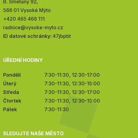
Adresa:
B. Smetany 92,
566 01 Vysoké Mýto
Telefon:
+420 465 466 111
E-
radnice@vysoke-myto.cz
mail:
ID datové schránky:
47jbpbt
ÚŘEDNÍ HODINY
Pondělí
7:30-11:30, 12:30-17:00
Úterý
7:30-11:30, 12:30-15:00
Středa
7:30-11:30, 12:30-17:00
Čtvrtek
7:30-11:30, 12:30-15:00
Pátek
7:30-11:30
SLEDUJTE NAŠE MĚSTO