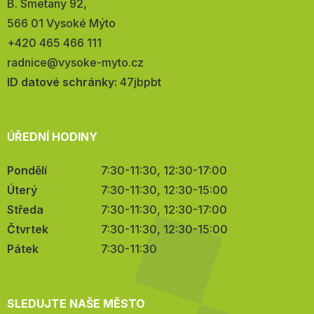
Adresa:
B. Smetany 92,
566 01 Vysoké Mýto
Telefon:
+420 465 466 111
E-
radnice@vysoke-myto.cz
mail:
ID datové schránky:
47jbpbt
ÚŘEDNÍ HODINY
Pondělí
7:30-11:30, 12:30-17:00
Úterý
7:30-11:30, 12:30-15:00
Středa
7:30-11:30, 12:30-17:00
Čtvrtek
7:30-11:30, 12:30-15:00
Pátek
7:30-11:30
SLEDUJTE NAŠE MĚSTO